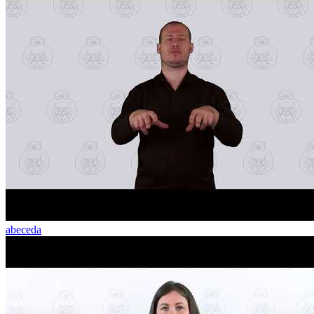
abeceda