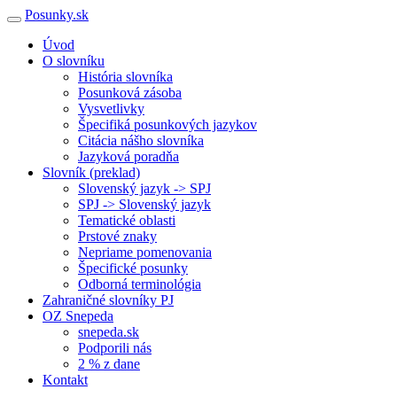
Posunky.sk
Úvod
O slovníku
História slovníka
Posunková zásoba
Vysvetlivky
Špecifiká posunkových jazykov
Citácia nášho slovníka
Jazyková poradňa
Slovník (preklad)
Slovenský jazyk -> SPJ
SPJ -> Slovenský jazyk
Tematické oblasti
Prstové znaky
Nepriame pomenovania
Špecifické posunky
Odborná terminológia
Zahraničné slovníky PJ
OZ Snepeda
snepeda.sk
Podporili nás
2 % z dane
Kontakt