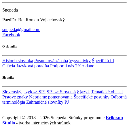
Snepeda
PaedDr. Bc. Roman Vojtechovský
snepeda@gmail.com
Facebook
O slovníku
História slovníka
Posunková zásoba
Vysvetlivky
Špecifiká PJ
Citácia
Jazyková poradňa
Podporili nás
2% z dane
Slovníky
Slovenský jazyk -> SPJ
SPJ -> Slovenský jazyk
Tematické oblasti
Prstové znaky
Nepriame pomenovania
Špecifické posunky
Odborná
terminológia
Zahraničné slovníky PJ
Copyright © 2018 – 2026 Snepeda. Stránky programuje
Eriksson
Studio
- tvorba internetových stránok