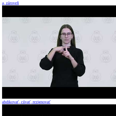
a, zároveň
abdikovať, cúvať, rezignovať