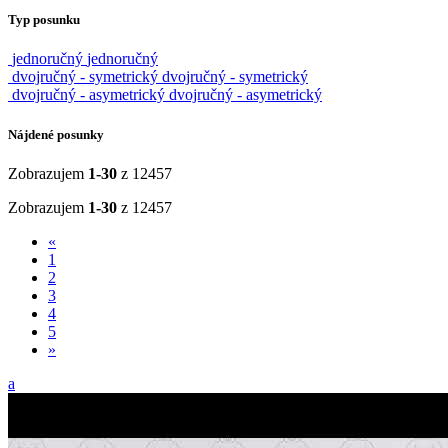
Typ posunku
jednoručný
jednoručný
dvojručný - symetrický
dvojručný - symetrický
dvojručný - asymetrický
dvojručný - asymetrický
Nájdené posunky
Zobrazujem
1-30
z 12457
Zobrazujem
1-30
z 12457
«
1
2
3
4
5
»
a