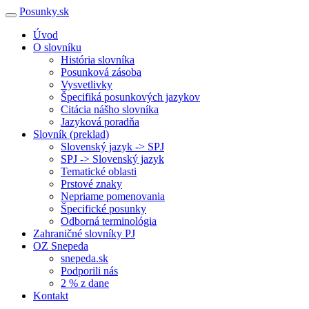
Posunky.sk
Úvod
O slovníku
História slovníka
Posunková zásoba
Vysvetlivky
Špecifiká posunkových jazykov
Citácia nášho slovníka
Jazyková poradňa
Slovník (preklad)
Slovenský jazyk -> SPJ
SPJ -> Slovenský jazyk
Tematické oblasti
Prstové znaky
Nepriame pomenovania
Špecifické posunky
Odborná terminológia
Zahraničné slovníky PJ
OZ Snepeda
snepeda.sk
Podporili nás
2 % z dane
Kontakt