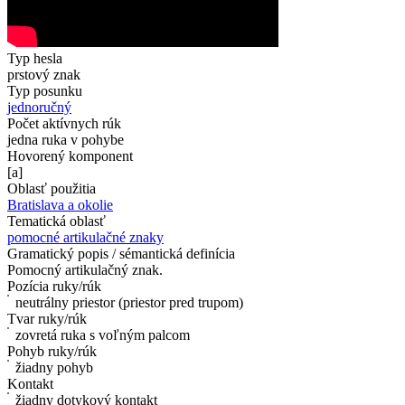
Typ hesla
prstový znak
Typ posunku
jednoručný
Počet aktívnych rúk
jedna ruka v pohybe
Hovorený komponent
[a]
Oblasť použitia
Bratislava a okolie
Tematická oblasť
pomocné artikulačné znaky
Gramatický popis / sémantická definícia
Pomocný artikulačný znak.
Pozícia ruky/rúk
neutrálny priestor (priestor pred trupom)
Tvar ruky/rúk
zovretá ruka s voľným palcom
Pohyb ruky/rúk
žiadny pohyb
Kontakt
žiadny dotykový kontakt