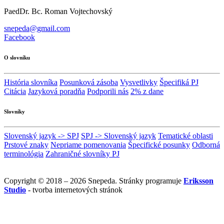
PaedDr. Bc. Roman Vojtechovský
snepeda@gmail.com
Facebook
O slovníku
História slovníka
Posunková zásoba
Vysvetlivky
Špecifiká PJ
Citácia
Jazyková poradňa
Podporili nás
2% z dane
Slovníky
Slovenský jazyk -> SPJ
SPJ -> Slovenský jazyk
Tematické oblasti
Prstové znaky
Nepriame pomenovania
Špecifické posunky
Odborná
terminológia
Zahraničné slovníky PJ
Copyright © 2018 – 2026 Snepeda. Stránky programuje
Eriksson
Studio
- tvorba internetových stránok