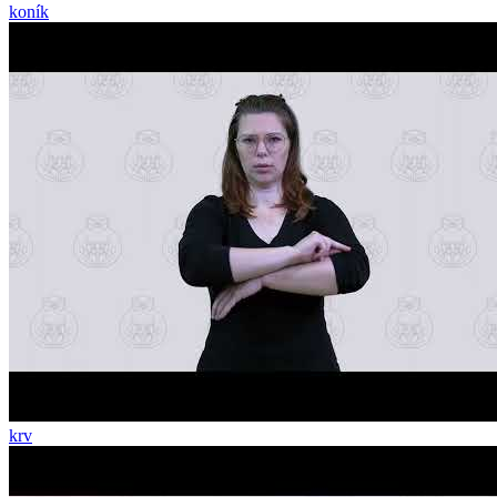
koník
krv