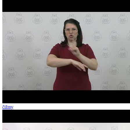
čižmy