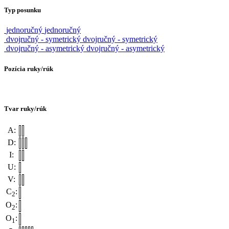
Typ posunku
jednoručný
jednoručný
dvojručný - symetrický
dvojručný - symetrický
dvojručný - asymetrický
dvojručný - asymetrický
Pozícia ruky/rúk
Tvar ruky/rúk
A:
D:
I:
U:
V:
C
:
2
O
:
2
O
:
1