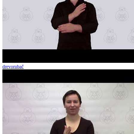
drevorubač