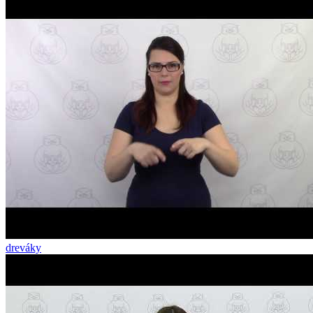
dreváky