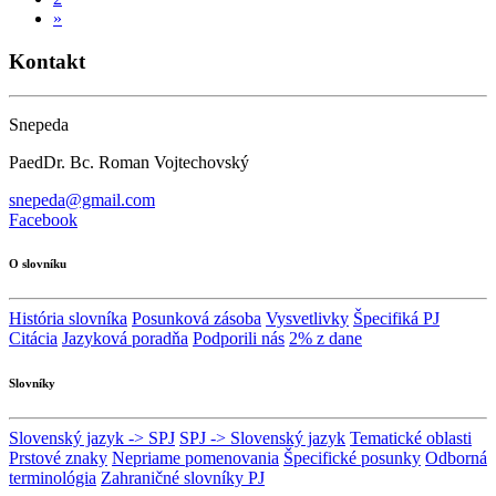
»
Kontakt
Snepeda
PaedDr. Bc. Roman Vojtechovský
snepeda@gmail.com
Facebook
O slovníku
História slovníka
Posunková zásoba
Vysvetlivky
Špecifiká PJ
Citácia
Jazyková poradňa
Podporili nás
2% z dane
Slovníky
Slovenský jazyk -> SPJ
SPJ -> Slovenský jazyk
Tematické oblasti
Prstové znaky
Nepriame pomenovania
Špecifické posunky
Odborná
terminológia
Zahraničné slovníky PJ