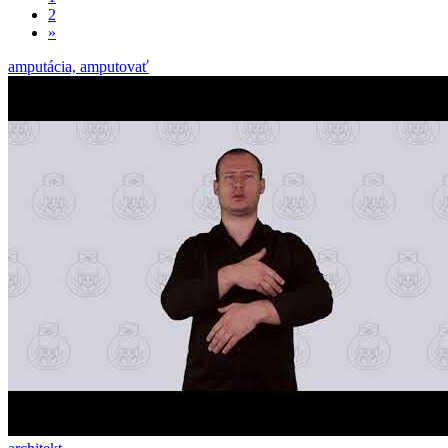
2
»
amputácia, amputovať