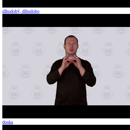
dlhodobý, dlhodobo
doska