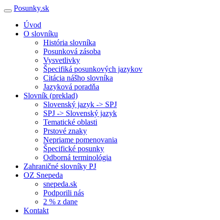
Posunky.sk
Úvod
O slovníku
História slovníka
Posunková zásoba
Vysvetlivky
Špecifiká posunkových jazykov
Citácia nášho slovníka
Jazyková poradňa
Slovník (preklad)
Slovenský jazyk -> SPJ
SPJ -> Slovenský jazyk
Tematické oblasti
Prstové znaky
Nepriame pomenovania
Špecifické posunky
Odborná terminológia
Zahraničné slovníky PJ
OZ Snepeda
snepeda.sk
Podporili nás
2 % z dane
Kontakt