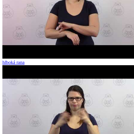
hlboká rana