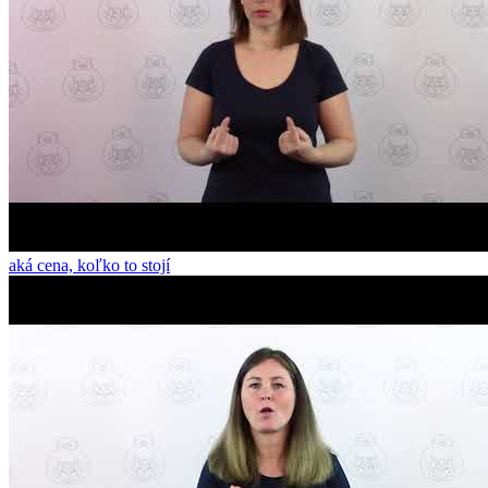
aká cena, koľko to stojí