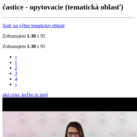
častice - opytovacie (tematická oblasť)
Späť na výber tematickej oblasti
Zobrazujem
1-30
z 95
Zobrazujem
1-30
z 95
«
1
2
3
4
»
aká cena, koľko to stojí