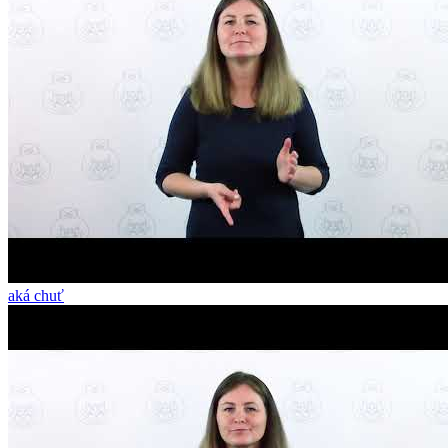
aká chuť