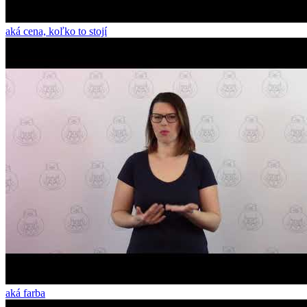
aká cena, koľko to stojí
aká farba