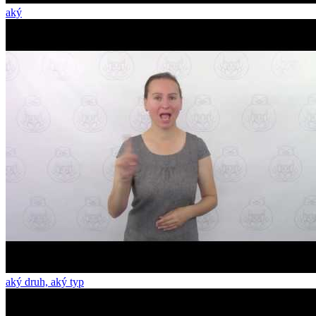
aký
aký druh, aký typ