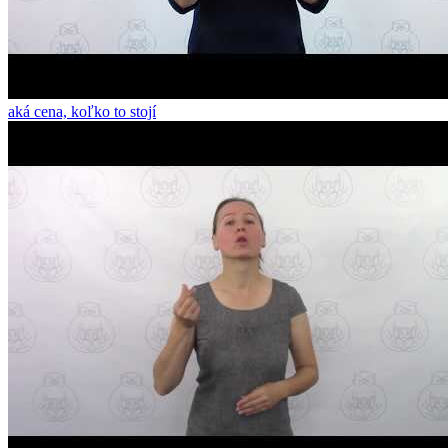
aká cena, koľko to stojí