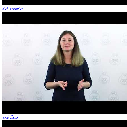
aká známka
aké číslo