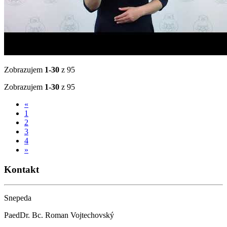
Zobrazujem
1-30
z 95
Zobrazujem
1-30
z 95
«
1
2
3
4
»
Kontakt
Snepeda
PaedDr. Bc. Roman Vojtechovský