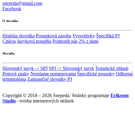
snepeda@gmail.com
Facebook
O slovníku
História slovníka
Posunková zásoba
Vysvetlivky
Špecifiká PJ
Citácia
Jazyková poradňa
Podporili nás
2% z dane
Slovníky
Slovenský jazyk -> SPJ
SPJ -> Slovenský jazyk
Tematické oblasti
Prstové znaky
Nepriame pomenovania
Špecifické posunky
Odborná
terminológia
Zahraničné slovníky PJ
Copyright © 2018 – 2026 Snepeda. Stránky programuje
Eriksson
Studio
- tvorba internetových stránok