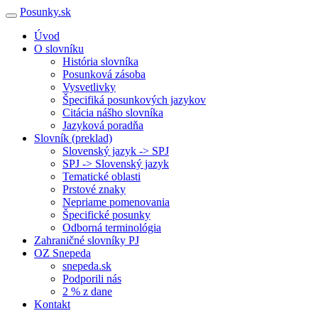
Posunky.sk
Úvod
O slovníku
História slovníka
Posunková zásoba
Vysvetlivky
Špecifiká posunkových jazykov
Citácia nášho slovníka
Jazyková poradňa
Slovník (preklad)
Slovenský jazyk -> SPJ
SPJ -> Slovenský jazyk
Tematické oblasti
Prstové znaky
Nepriame pomenovania
Špecifické posunky
Odborná terminológia
Zahraničné slovníky PJ
OZ Snepeda
snepeda.sk
Podporili nás
2 % z dane
Kontakt