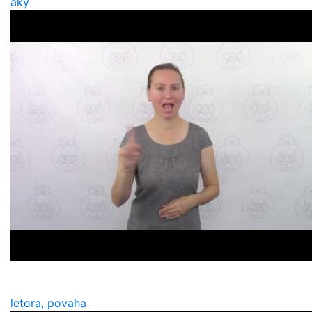
aký
letora, povaha