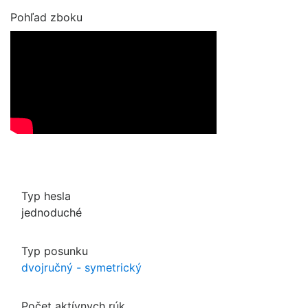
Pohľad zboku
Typ hesla
jednoduché
Typ posunku
dvojručný - symetrický
Počet aktívnych rúk