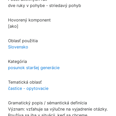
dve ruky v pohybe - striedavý pohyb
Hovorený komponent
[ako]
Oblasť použitia
Slovensko
Kategória
posunok staršej generácie
Tematická oblasť
častice - opytovacie
Gramatický popis / sémantická definícia
Význam: vzťahuje sa výlučne na vyjadrenie otázky.
Používa sa iba v situácii, keď sa chceme