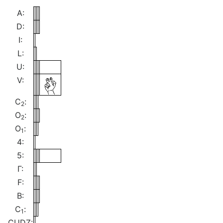
A:
D:
I:
L:
U:
V:
C
:
2
O
:
2
O
:
1
4:
5:
Γ:
F:
B:
C
:
1
CUDZ: