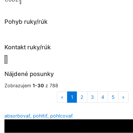
Pohyb ruky/rúk
Kontakt ruky/rúk
Nájdené posunky
Zobrazujem
1-30
z 788
«
1
2
3
4
5
»
absorbovať, pohltiť, pohlcovať