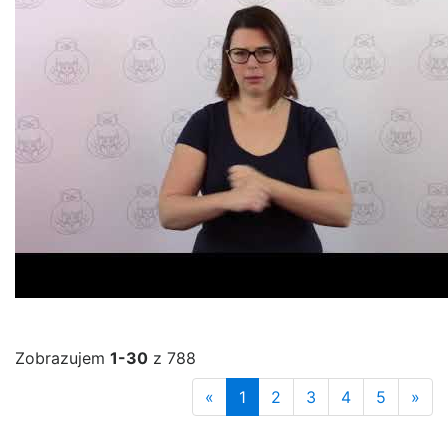
Zobrazujem
1-30
z 788
«
1
2
3
4
5
»