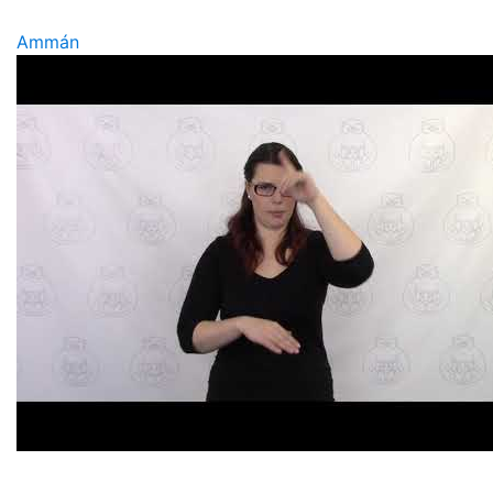
Ammán