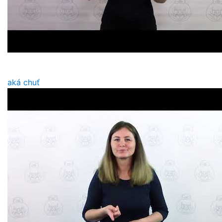
aká chuť