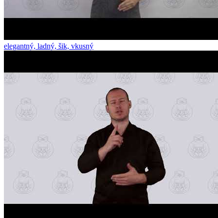
elegantný, ladný, šik, vkusný