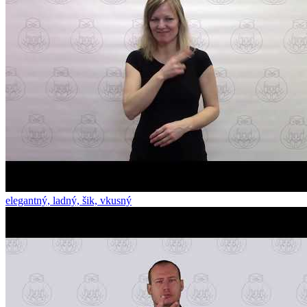
elegantný, ladný, šik, vkusný