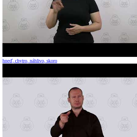
hneď, chytro, náhlivo, skoro