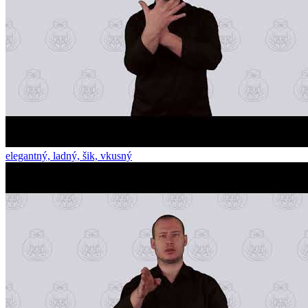
elegantný, ladný, šik, vkusný