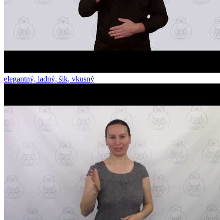
elegantný, ladný, šik, vkusný