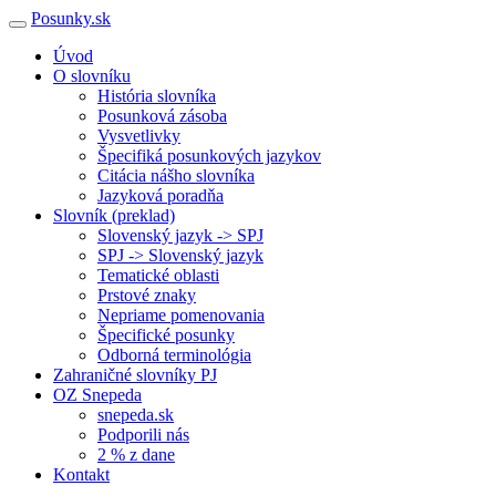
Posunky.sk
Úvod
O slovníku
História slovníka
Posunková zásoba
Vysvetlivky
Špecifiká posunkových jazykov
Citácia nášho slovníka
Jazyková poradňa
Slovník (preklad)
Slovenský jazyk -> SPJ
SPJ -> Slovenský jazyk
Tematické oblasti
Prstové znaky
Nepriame pomenovania
Špecifické posunky
Odborná terminológia
Zahraničné slovníky PJ
OZ Snepeda
snepeda.sk
Podporili nás
2 % z dane
Kontakt