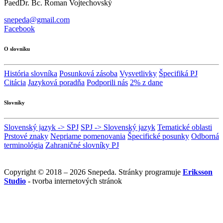
PaedDr. Bc. Roman Vojtechovský
snepeda@gmail.com
Facebook
O slovníku
História slovníka
Posunková zásoba
Vysvetlivky
Špecifiká PJ
Citácia
Jazyková poradňa
Podporili nás
2% z dane
Slovníky
Slovenský jazyk -> SPJ
SPJ -> Slovenský jazyk
Tematické oblasti
Prstové znaky
Nepriame pomenovania
Špecifické posunky
Odborná
terminológia
Zahraničné slovníky PJ
Copyright © 2018 – 2026 Snepeda. Stránky programuje
Eriksson
Studio
- tvorba internetových stránok