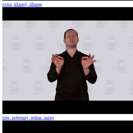
extra, úžasný, úžasne
fajn, príjemný, príma, super