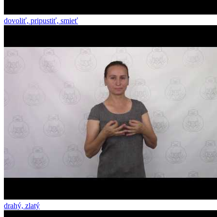
dovoliť, pripustiť, smieť
drahý, zlatý