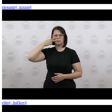
elegantný, luxusný
elitný, špičkový