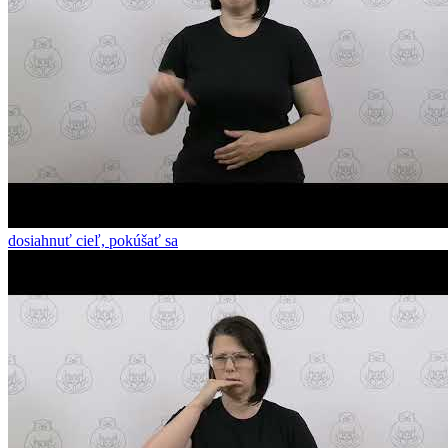
dosiahnuť cieľ, pokúšať sa