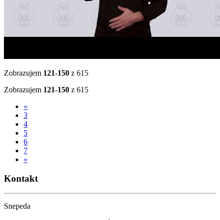
Zobrazujem
121-150
z 615
Zobrazujem
121-150
z 615
«
3
4
5
6
7
»
Kontakt
Snepeda