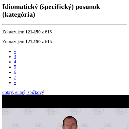
Idiomatický (špecifický) posunok
(kategória)
Zobrazujem
121-150
z 615
Zobrazujem
121-150
z 615
«
3
4
5
6
7
»
dobrý, elitný, špičkový