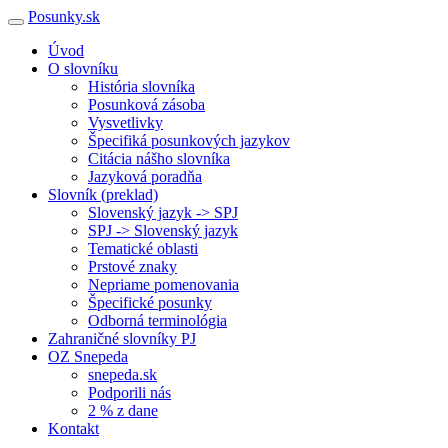
Posunky.sk
Úvod
O slovníku
História slovníka
Posunková zásoba
Vysvetlivky
Špecifiká posunkových jazykov
Citácia nášho slovníka
Jazyková poradňa
Slovník (preklad)
Slovenský jazyk -> SPJ
SPJ -> Slovenský jazyk
Tematické oblasti
Prstové znaky
Nepriame pomenovania
Špecifické posunky
Odborná terminológia
Zahraničné slovníky PJ
OZ Snepeda
snepeda.sk
Podporili nás
2 % z dane
Kontakt