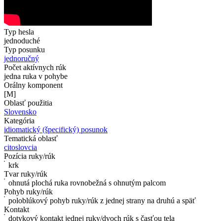
Typ hesla
jednoduché
Typ posunku
jednoručný
Počet aktívnych rúk
jedna ruka v pohybe
Orálny komponent
[M]
Oblasť použitia
Slovensko
Kategória
idiomatický (špecifický) posunok
Tematická oblasť
citoslovcia
Pozícia ruky/rúk
krk
Tvar ruky/rúk
ohnutá plochá ruka rovnobežná s ohnutým palcom
Pohyb ruky/rúk
poloblúkový pohyb ruky/rúk z jednej strany na druhú a späť
Kontakt
dotykový kontakt jednej ruky/dvoch rúk s časťou tela