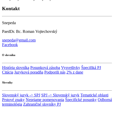
Kontakt
Snepeda
PaedDr. Bc. Roman Vojtechovský
snepeda@gmail.com
Facebook
O slovníku
História slovníka
Posunková zásoba
Vysvetlivky
Špecifiká PJ
Citácia
Jazyková poradňa
Podporili nás
2% z dane
Slovníky
Slovenský jazyk -> SPJ
SPJ -> Slovenský jazyk
Tematické oblasti
Prstové znaky
Nepriame pomenovania
Špecifické posunky
Odborná
terminológia
Zahraničné slovníky PJ