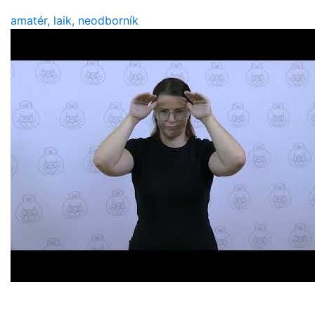
amatér, laik, neodborník