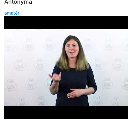
Antonymá
amatér