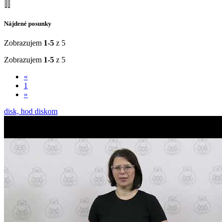
Nájdené posunky
Zobrazujem
1-5
z 5
Zobrazujem
1-5
z 5
«
1
»
disk, hod diskom