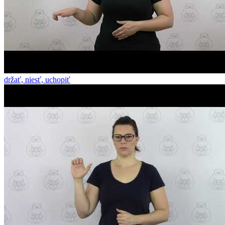
držať, niesť, uchopiť