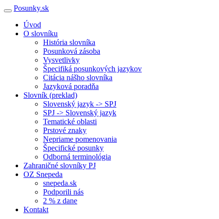
Posunky.sk
Úvod
O slovníku
História slovníka
Posunková zásoba
Vysvetlivky
Špecifiká posunkových jazykov
Citácia nášho slovníka
Jazyková poradňa
Slovník (preklad)
Slovenský jazyk -> SPJ
SPJ -> Slovenský jazyk
Tematické oblasti
Prstové znaky
Nepriame pomenovania
Špecifické posunky
Odborná terminológia
Zahraničné slovníky PJ
OZ Snepeda
snepeda.sk
Podporili nás
2 % z dane
Kontakt