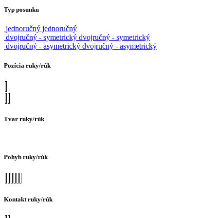
Typ posunku
jednoručný
jednoručný
dvojručný - symetrický
dvojručný - symetrický
dvojručný - asymetrický
dvojručný - asymetrický
Pozícia ruky/rúk
Tvar ruky/rúk
Pohyb ruky/rúk
Kontakt ruky/rúk