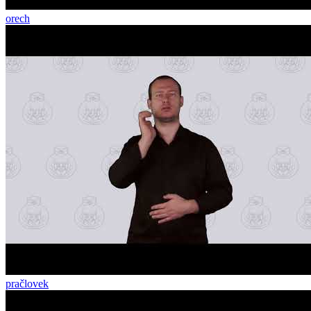
orech
pračlovek