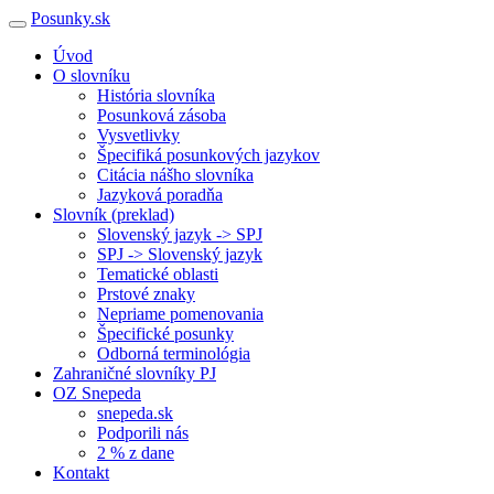
Posunky.sk
Úvod
O slovníku
História slovníka
Posunková zásoba
Vysvetlivky
Špecifiká posunkových jazykov
Citácia nášho slovníka
Jazyková poradňa
Slovník (preklad)
Slovenský jazyk -> SPJ
SPJ -> Slovenský jazyk
Tematické oblasti
Prstové znaky
Nepriame pomenovania
Špecifické posunky
Odborná terminológia
Zahraničné slovníky PJ
OZ Snepeda
snepeda.sk
Podporili nás
2 % z dane
Kontakt