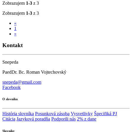
Zobrazujem
1-3
z 3
Zobrazujem
1-3
z 3
«
1
»
Kontakt
Snepeda
PaedDr. Bc. Roman Vojtechovský
snepeda@gmail.com
Facebook
O slovníku
História slovníka
Posunková zásoba
Vysvetlivky
Špecifiká PJ
Citácia
Jazyková poradňa
Podporili nás
2% z dane
Slovníky