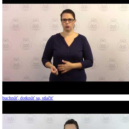
buchnúť, dotknúť sa, stlačiť