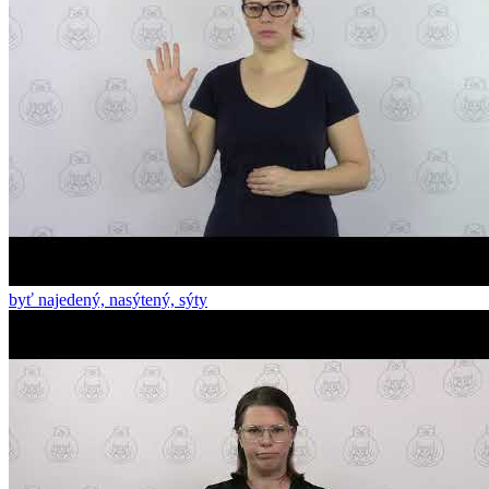
byť najedený, nasýtený, sýty