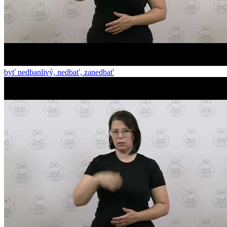
byť nedbanlivý, nedbať, zanedbať