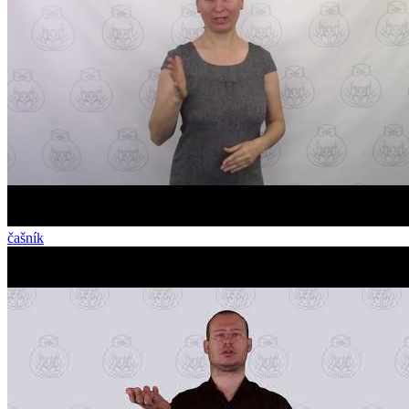
čašník