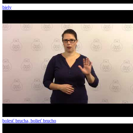
biely
bolesť brucha, bolieť brucho