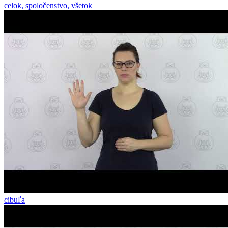
celok, spoločenstvo, všetok
cibuľa