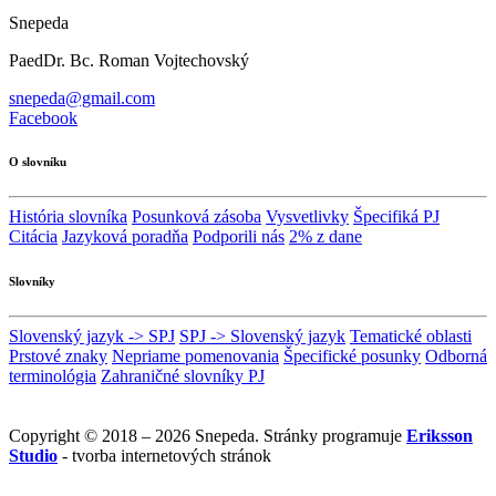
Snepeda
PaedDr. Bc. Roman Vojtechovský
snepeda@gmail.com
Facebook
O slovníku
História slovníka
Posunková zásoba
Vysvetlivky
Špecifiká PJ
Citácia
Jazyková poradňa
Podporili nás
2% z dane
Slovníky
Slovenský jazyk -> SPJ
SPJ -> Slovenský jazyk
Tematické oblasti
Prstové znaky
Nepriame pomenovania
Špecifické posunky
Odborná
terminológia
Zahraničné slovníky PJ
Copyright © 2018 – 2026 Snepeda. Stránky programuje
Eriksson
Studio
- tvorba internetových stránok