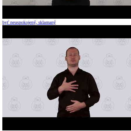
byť neuspokojený, sklamaný