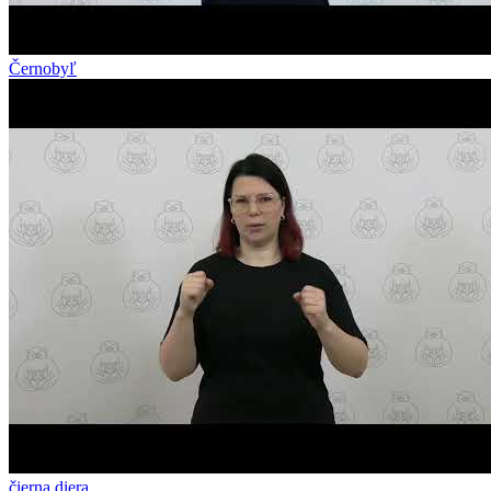
Černobyľ
čierna diera