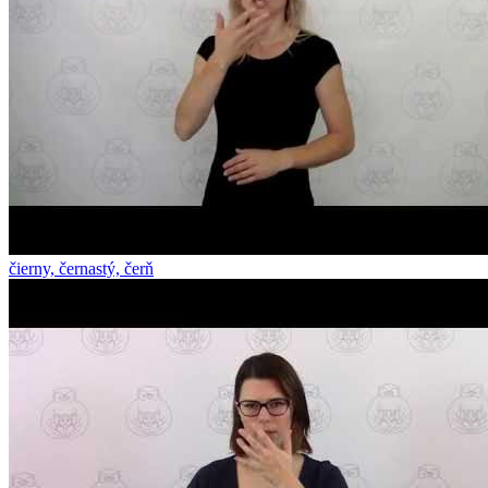
čierny, černastý, čerň