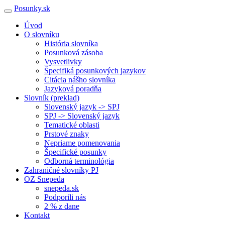
Posunky.sk
Úvod
O slovníku
História slovníka
Posunková zásoba
Vysvetlivky
Špecifiká posunkových jazykov
Citácia nášho slovníka
Jazyková poradňa
Slovník (preklad)
Slovenský jazyk -> SPJ
SPJ -> Slovenský jazyk
Tematické oblasti
Prstové znaky
Nepriame pomenovania
Špecifické posunky
Odborná terminológia
Zahraničné slovníky PJ
OZ Snepeda
snepeda.sk
Podporili nás
2 % z dane
Kontakt