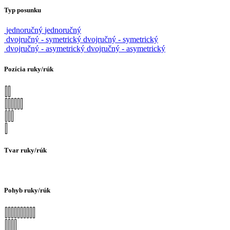
Typ posunku
jednoručný
jednoručný
dvojručný - symetrický
dvojručný - symetrický
dvojručný - asymetrický
dvojručný - asymetrický
Pozícia ruky/rúk
Tvar ruky/rúk
Pohyb ruky/rúk