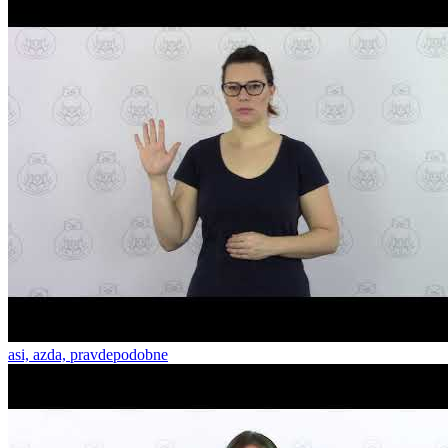
asi, azda, pravdepodobne