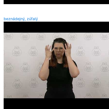
beznádejný, zúfalý