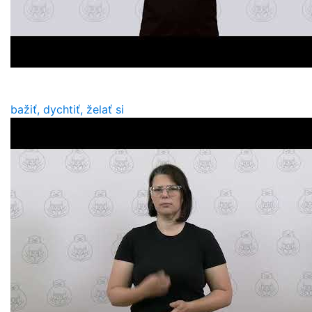
bažiť, dychtiť, želať si