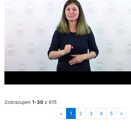
Zobrazujem
1-30
z 615
«
1
2
3
4
5
»