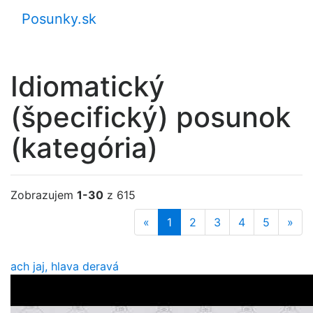
Posunky.sk
Idiomatický
(špecifický) posunok
(kategória)
Zobrazujem
1-30
z 615
«
1
2
3
4
5
»
ach jaj, hlava deravá