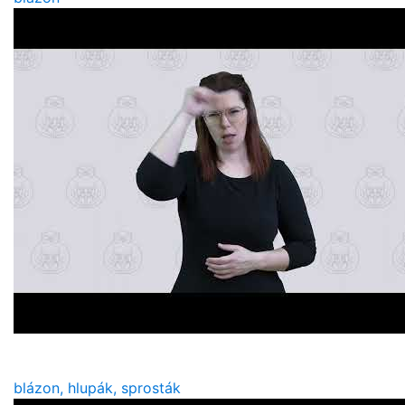
blázon, hlupák, sprosták