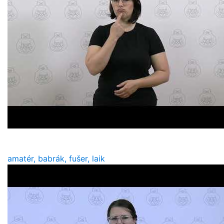
amatér, babrák, fušer, laik