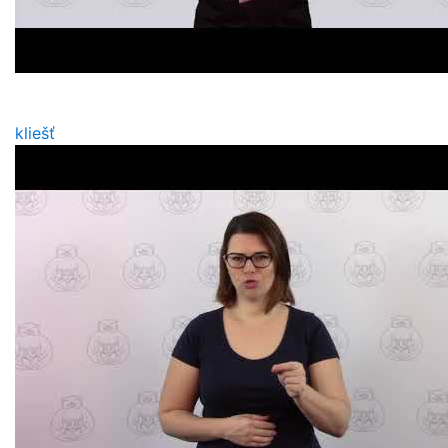
kliešť