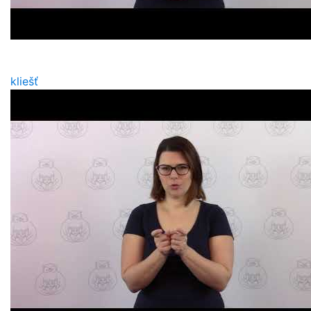
kliešť