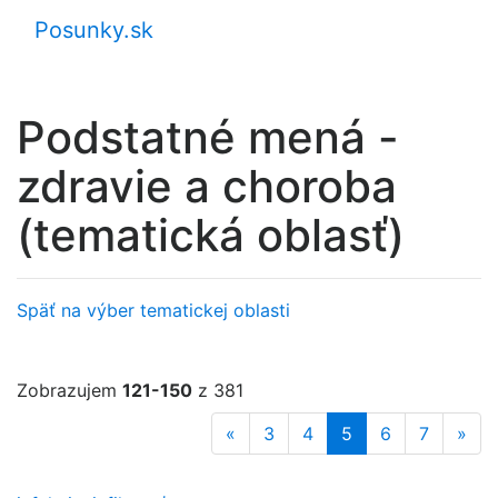
Posunky.sk
Podstatné mená -
zdravie a choroba
(tematická oblasť)
Späť na výber tematickej oblasti
Zobrazujem
121-150
z 381
«
3
4
5
6
7
»