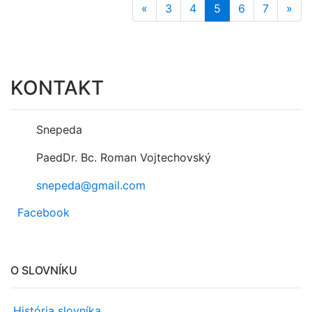
«
3
4
5
6
7
»
KONTAKT
Snepeda
PaedDr. Bc. Roman Vojtechovský
snepeda@gmail.com
Facebook
O SLOVNÍKU
História slovníka