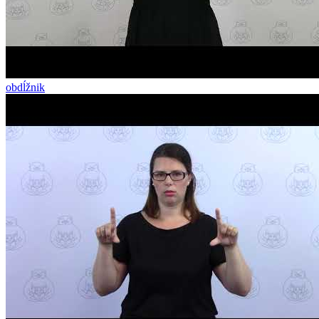
obdĺžnik