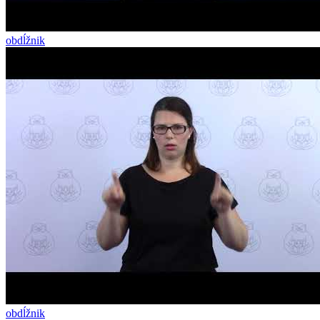
obdĺžnik
obdĺžnik