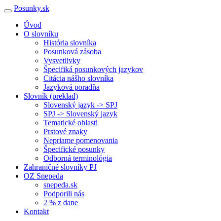
Posunky.sk
Úvod
O slovníku
História slovníka
Posunková zásoba
Vysvetlivky
Špecifiká posunkových jazykov
Citácia nášho slovníka
Jazyková poradňa
Slovník (preklad)
Slovenský jazyk -> SPJ
SPJ -> Slovenský jazyk
Tematické oblasti
Prstové znaky
Nepriame pomenovania
Špecifické posunky
Odborná terminológia
Zahraničné slovníky PJ
OZ Snepeda
snepeda.sk
Podporili nás
2 % z dane
Kontakt