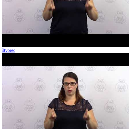
štvorec