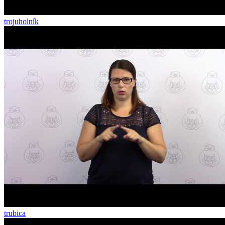
trojuholník
trubica