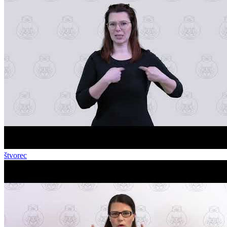
štvorec