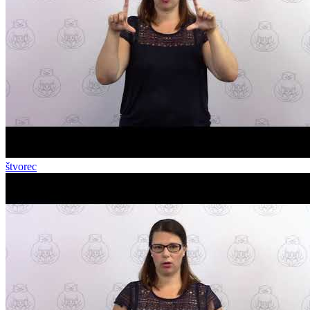
štvorec