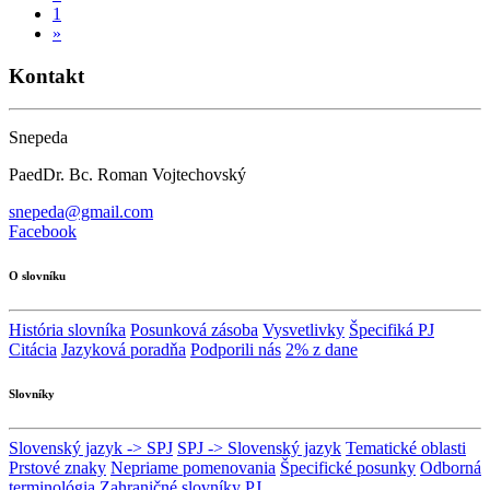
1
»
Kontakt
Snepeda
PaedDr. Bc. Roman Vojtechovský
snepeda@gmail.com
Facebook
O slovníku
História slovníka
Posunková zásoba
Vysvetlivky
Špecifiká PJ
Citácia
Jazyková poradňa
Podporili nás
2% z dane
Slovníky
Slovenský jazyk -> SPJ
SPJ -> Slovenský jazyk
Tematické oblasti
Prstové znaky
Nepriame pomenovania
Špecifické posunky
Odborná
terminológia
Zahraničné slovníky PJ