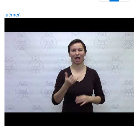
jačmeň