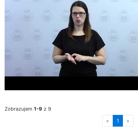
Zobrazujem
1-9
z 9
«
1
»