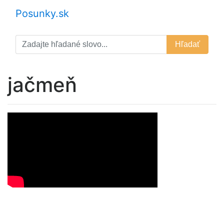
Posunky.sk
Hľadať
jačmeň