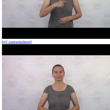
byť zaneprázdnený