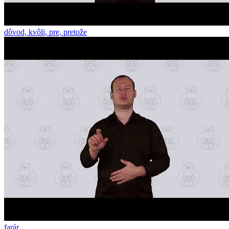
dôvod, kvôli, pre, pretože
farár