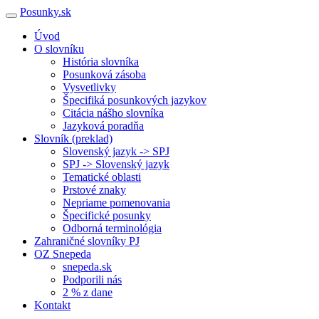
Posunky.sk
Úvod
O slovníku
História slovníka
Posunková zásoba
Vysvetlivky
Špecifiká posunkových jazykov
Citácia nášho slovníka
Jazyková poradňa
Slovník (preklad)
Slovenský jazyk -> SPJ
SPJ -> Slovenský jazyk
Tematické oblasti
Prstové znaky
Nepriame pomenovania
Špecifické posunky
Odborná terminológia
Zahraničné slovníky PJ
OZ Snepeda
snepeda.sk
Podporili nás
2 % z dane
Kontakt