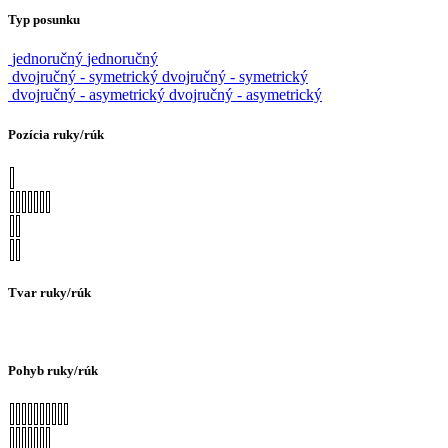
Typ posunku
jednoručný
jednoručný
dvojručný - symetrický
dvojručný - symetrický
dvojručný - asymetrický
dvojručný - asymetrický
Pozícia ruky/rúk
Tvar ruky/rúk
Pohyb ruky/rúk