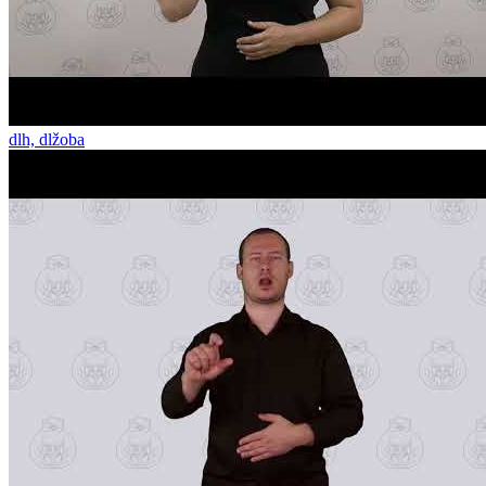
dlh, dlžoba