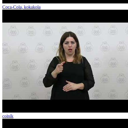
Coca-Cola, kokakola
colník