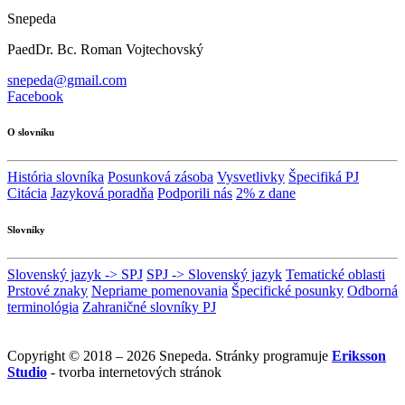
Snepeda
PaedDr. Bc. Roman Vojtechovský
snepeda@gmail.com
Facebook
O slovníku
História slovníka
Posunková zásoba
Vysvetlivky
Špecifiká PJ
Citácia
Jazyková poradňa
Podporili nás
2% z dane
Slovníky
Slovenský jazyk -> SPJ
SPJ -> Slovenský jazyk
Tematické oblasti
Prstové znaky
Nepriame pomenovania
Špecifické posunky
Odborná
terminológia
Zahraničné slovníky PJ
Copyright © 2018 – 2026 Snepeda. Stránky programuje
Eriksson
Studio
- tvorba internetových stránok