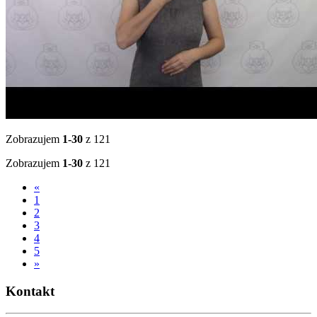
Zobrazujem
1-30
z 121
Zobrazujem
1-30
z 121
«
1
2
3
4
5
»
Kontakt