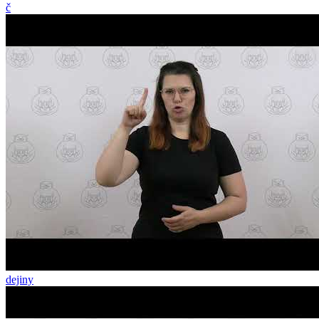
č
dejiny