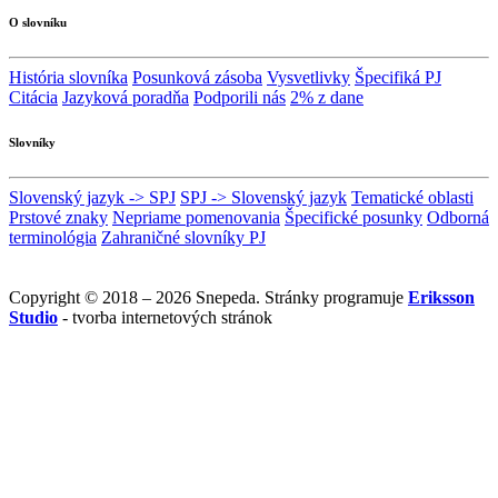
O slovníku
História slovníka
Posunková zásoba
Vysvetlivky
Špecifiká PJ
Citácia
Jazyková poradňa
Podporili nás
2% z dane
Slovníky
Slovenský jazyk -> SPJ
SPJ -> Slovenský jazyk
Tematické oblasti
Prstové znaky
Nepriame pomenovania
Špecifické posunky
Odborná
terminológia
Zahraničné slovníky PJ
Copyright © 2018 – 2026 Snepeda. Stránky programuje
Eriksson
Studio
- tvorba internetových stránok