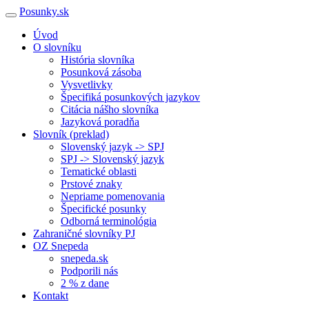
Posunky.sk
Úvod
O slovníku
História slovníka
Posunková zásoba
Vysvetlivky
Špecifiká posunkových jazykov
Citácia nášho slovníka
Jazyková poradňa
Slovník (preklad)
Slovenský jazyk -> SPJ
SPJ -> Slovenský jazyk
Tematické oblasti
Prstové znaky
Nepriame pomenovania
Špecifické posunky
Odborná terminológia
Zahraničné slovníky PJ
OZ Snepeda
snepeda.sk
Podporili nás
2 % z dane
Kontakt