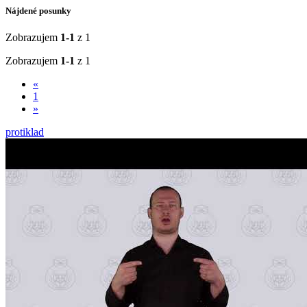
Nájdené posunky
Zobrazujem
1-1
z 1
Zobrazujem
1-1
z 1
«
1
»
protiklad