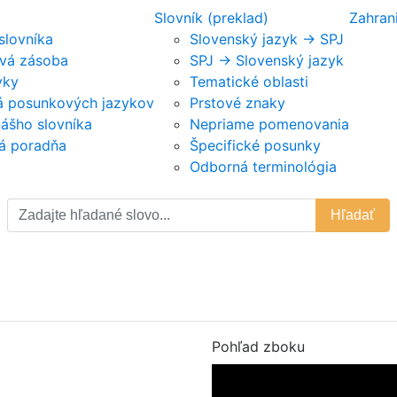
Slovník (preklad)
Zahran
 slovníka
Slovenský jazyk -> SPJ
vá zásoba
SPJ -> Slovenský jazyk
vky
Tematické oblasti
ká posunkových jazykov
Prstové znaky
nášho slovníka
Nepriame pomenovania
á poradňa
Špecifické posunky
Odborná terminológia
Hľadať
Pohľad zboku