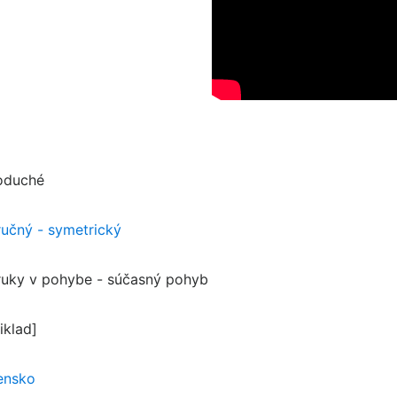
oduché
ručný - symetrický
ruky v pohybe - súčasný pohyb
iklad]
ensko