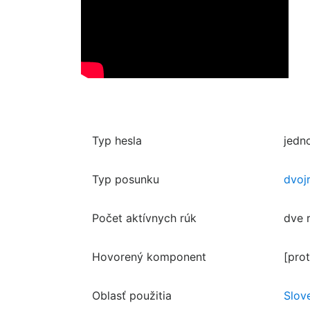
Typ hesla
jedn
Typ posunku
dvoj
Počet aktívnych rúk
dve 
Hovorený komponent
[prot
Oblasť použitia
Slov