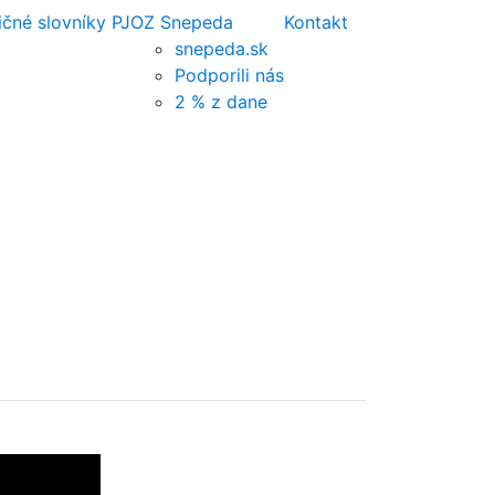
ičné slovníky PJ
OZ Snepeda
Kontakt
snepeda.sk
Podporili nás
2 % z dane