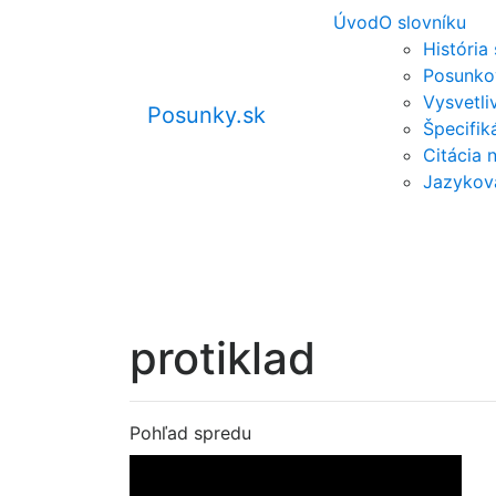
Úvod
O slovníku
História
Posunko
Vysvetli
Posunky.sk
Špecifi
Citácia 
Jazykov
protiklad
Pohľad spredu