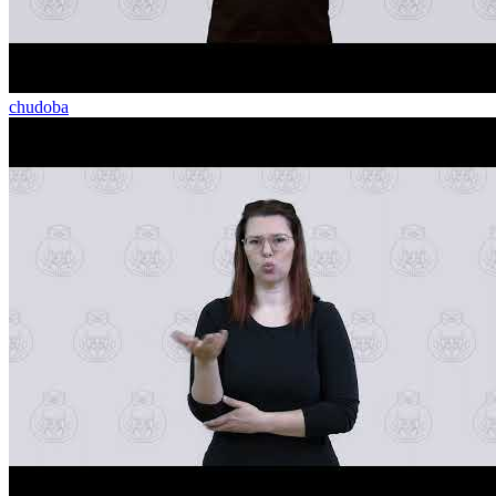
chudoba