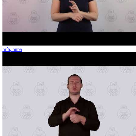
hríb, huba