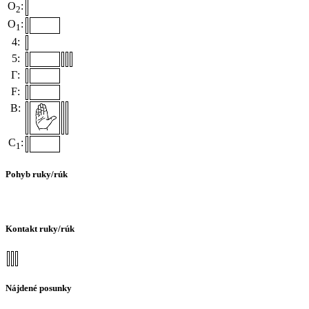
O
:
2
O
:
1
4:
5:
Γ:
F:
B:
C
:
1
Pohyb ruky/rúk
Kontakt ruky/rúk
Nájdené posunky