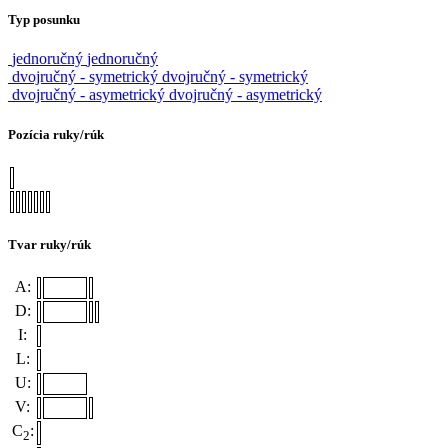
Typ posunku
jednoručný
jednoručný
dvojručný - symetrický
dvojručný - symetrický
dvojručný - asymetrický
dvojručný - asymetrický
Pozícia ruky/rúk
Tvar ruky/rúk
A:
D:
I:
L:
U:
V:
C
:
2