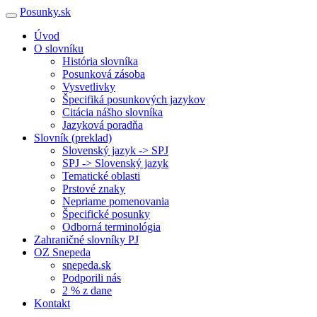
Posunky.sk
Úvod
O slovníku
História slovníka
Posunková zásoba
Vysvetlivky
Špecifiká posunkových jazykov
Citácia nášho slovníka
Jazyková poradňa
Slovník (preklad)
Slovenský jazyk -> SPJ
SPJ -> Slovenský jazyk
Tematické oblasti
Prstové znaky
Nepriame pomenovania
Špecifické posunky
Odborná terminológia
Zahraničné slovníky PJ
OZ Snepeda
snepeda.sk
Podporili nás
2 % z dane
Kontakt