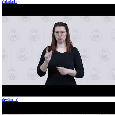
čokoláda
devätnásť