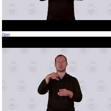
čipsy