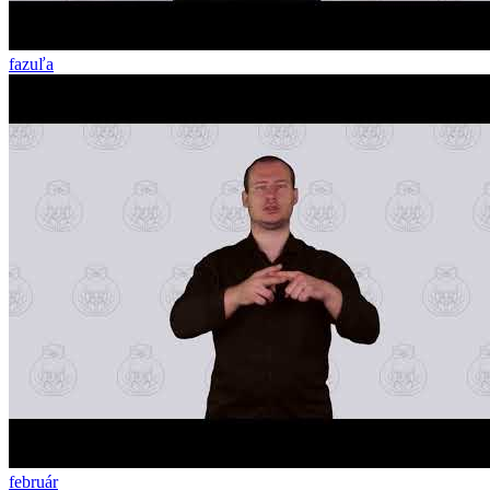
fazuľa
február