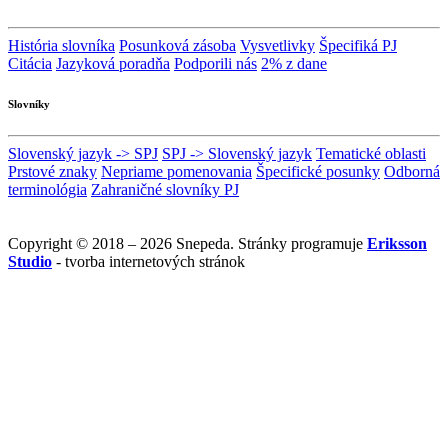
História slovníka
Posunková zásoba
Vysvetlivky
Špecifiká PJ
Citácia
Jazyková poradňa
Podporili nás
2% z dane
Slovníky
Slovenský jazyk -> SPJ
SPJ -> Slovenský jazyk
Tematické oblasti
Prstové znaky
Nepriame pomenovania
Špecifické posunky
Odborná
terminológia
Zahraničné slovníky PJ
Copyright © 2018 – 2026 Snepeda. Stránky programuje
Eriksson
Studio
- tvorba internetových stránok