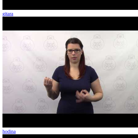
gitara
hodina