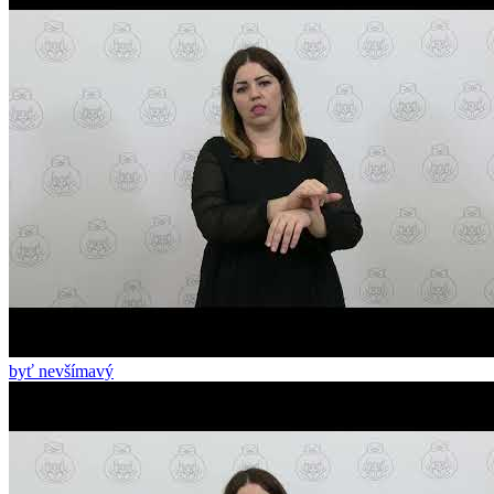
byť nevšímavý