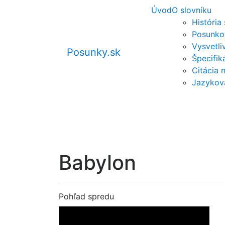
Úvod
O slovníku
História
Posunko
Vysvetli
Posunky.sk
Špecifi
Citácia 
Jazykov
Babylon
Pohľad spredu