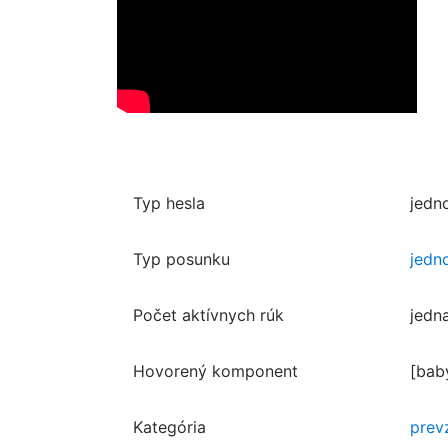
Typ hesla
jedn
Typ posunku
jedn
Počet aktívnych rúk
jedn
Hovorený komponent
[bab
Kategória
prev