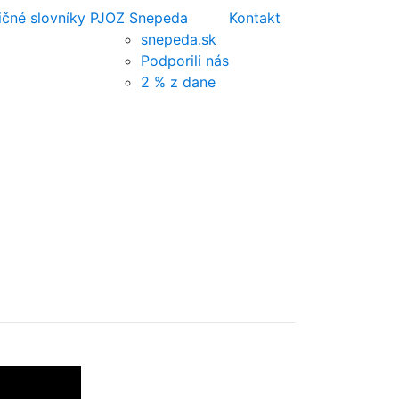
ičné slovníky PJ
OZ Snepeda
Kontakt
snepeda.sk
Podporili nás
2 % z dane