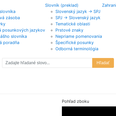
Slovník (preklad)
Zahran
 slovníka
Slovenský jazyk -> SPJ
vá zásoba
SPJ -> Slovenský jazyk
vky
Tematické oblasti
ká posunkových jazykov
Prstové znaky
nášho slovníka
Nepriame pomenovania
á poradňa
Špecifické posunky
Odborná terminológia
Hľadať
Pohľad zboku