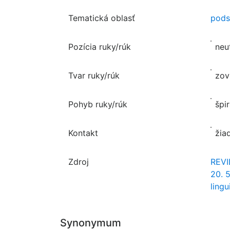
Tematická oblasť
pods
Pozícia ruky/rúk
neu
Tvar ruky/rúk
zov
Pohyb ruky/rúk
špi
Kontakt
žia
Zdroj
REVIL
20. 
lingu
Synonymum