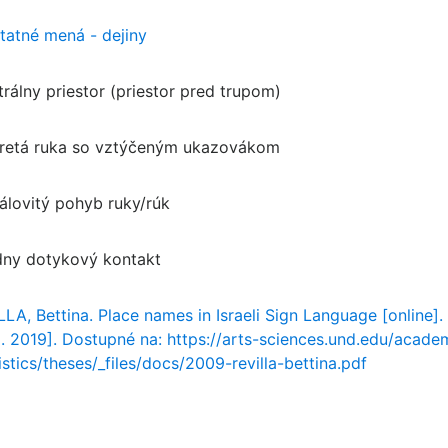
tatné mená - dejiny
trálny priestor (priestor pred trupom)
retá ruka so vztýčeným ukazovákom
rálovitý pohyb ruky/rúk
dny dotykový kontakt
LA, Bettina. Place names in Israeli Sign Language [online].
5. 2019]. Dostupné na: https://arts-sciences.und.edu/acade
istics/theses/_files/docs/2009-revilla-bettina.pdf