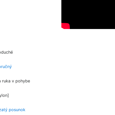
oduché
oručný
a ruka v pohybe
ylon]
zatý posunok