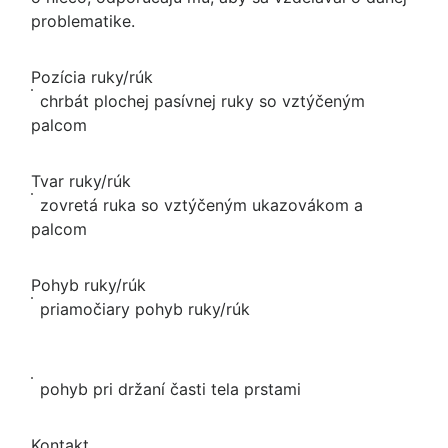
problematike.
Pozícia ruky/rúk
chrbát plochej pasívnej ruky so vztýčeným
palcom
Tvar ruky/rúk
zovretá ruka so vztýčeným ukazovákom a
palcom
Pohyb ruky/rúk
priamočiary pohyb ruky/rúk
pohyb pri držaní časti tela prstami
Kontakt