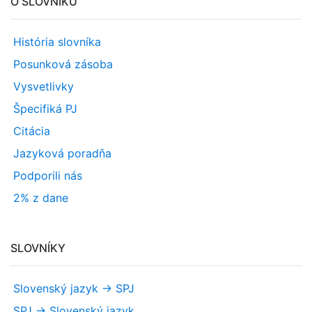
O SLOVNÍKU
História slovníka
Posunková zásoba
Vysvetlivky
Špecifiká PJ
Citácia
Jazyková poradňa
Podporili nás
2% z dane
SLOVNÍKY
Slovenský jazyk -> SPJ
SPJ -> Slovenský jazyk