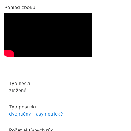
Pohľad zboku
Typ hesla
zložené
Typ posunku
dvojručný - asymetrický
Počet aktívnych rúk