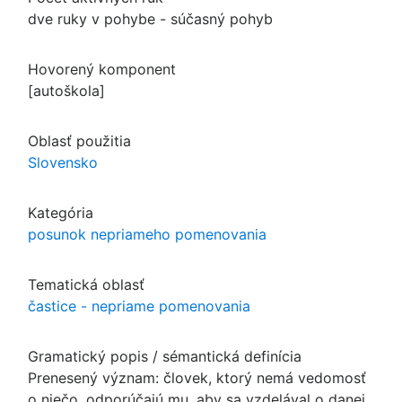
dve ruky v pohybe - súčasný pohyb
Hovorený komponent
[autoškola]
Oblasť použitia
Slovensko
Kategória
posunok nepriameho pomenovania
Tematická oblasť
častice - nepriame pomenovania
Gramatický popis / sémantická definícia
Prenesený význam: človek, ktorý nemá vedomosť
o niečo, odporúčajú mu, aby sa vzdelával o danej