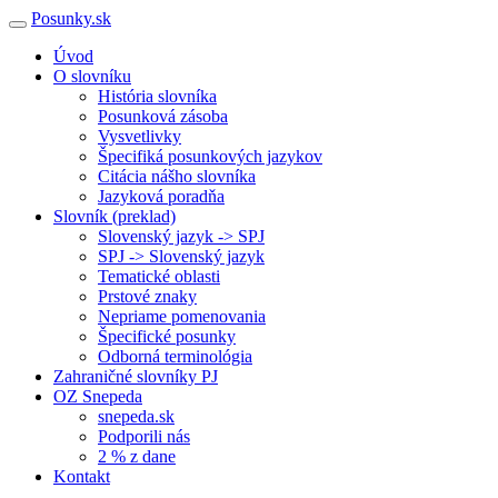
Posunky.sk
Úvod
O slovníku
História slovníka
Posunková zásoba
Vysvetlivky
Špecifiká posunkových jazykov
Citácia nášho slovníka
Jazyková poradňa
Slovník (preklad)
Slovenský jazyk -> SPJ
SPJ -> Slovenský jazyk
Tematické oblasti
Prstové znaky
Nepriame pomenovania
Špecifické posunky
Odborná terminológia
Zahraničné slovníky PJ
OZ Snepeda
snepeda.sk
Podporili nás
2 % z dane
Kontakt