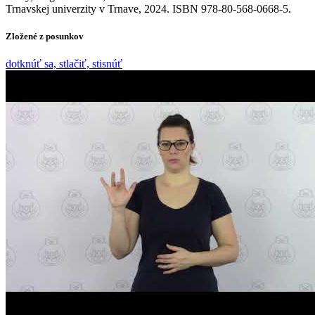
Trnavskej univerzity v Trnave, 2024. ISBN 978­‑80­‑568­‑0668­‑5.
Zložené z posunkov
dotknúť sa, stlačiť, stisnúť