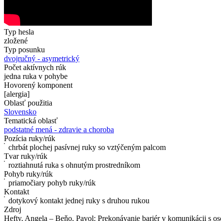
Typ hesla
zložené
Typ posunku
dvojručný - asymetrický
Počet aktívnych rúk
jedna ruka v pohybe
Hovorený komponent
[alergia]
Oblasť použitia
Slovensko
Tematická oblasť
podstatné mená - zdravie a choroba
Pozícia ruky/rúk
chrbát plochej pasívnej ruky so vztýčeným palcom
Tvar ruky/rúk
roztiahnutá ruka s ohnutým prostredníkom
Pohyb ruky/rúk
priamočiary pohyb ruky/rúk
Kontakt
dotykový kontakt jednej ruky s druhou rukou
Zdroj
Hefty, Angela – Beňo, Pavol: Prekonávanie bariér v komunikácii s oso