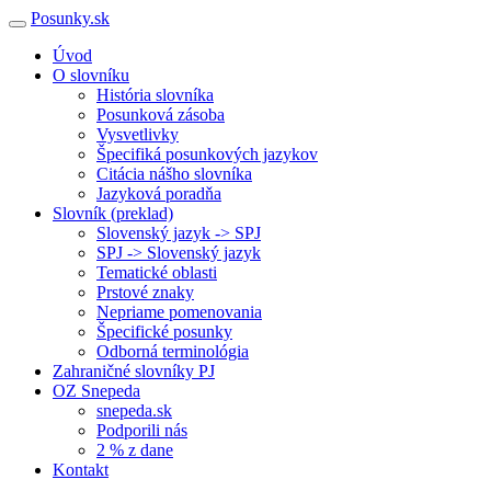
Posunky.sk
Úvod
O slovníku
História slovníka
Posunková zásoba
Vysvetlivky
Špecifiká posunkových jazykov
Citácia nášho slovníka
Jazyková poradňa
Slovník (preklad)
Slovenský jazyk -> SPJ
SPJ -> Slovenský jazyk
Tematické oblasti
Prstové znaky
Nepriame pomenovania
Špecifické posunky
Odborná terminológia
Zahraničné slovníky PJ
OZ Snepeda
snepeda.sk
Podporili nás
2 % z dane
Kontakt