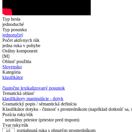
Typ hesla
jednoduché
Typ posunku
jednoručný
Počet aktívnych rúk
jedna ruka v pohybe
Orálny komponent
[M]
Oblasť použitia
Slovensko
Kategória
klasifikátor
čiastočne lexikalizovaný posunok
Tematická oblasť
klasifikátory manipulácie - dotyk
Gramatický popis / sémantická definícia
Klasifikátor dotyku - činnosť s prostredníkom (napríklad dotknúť sa, stl
Pozícia ruky/rúk
neutrálny priestor (priestor pred trupom)
Tvar ruky/rúk
roztiahnutá ruka s ohnutým prostredníkom