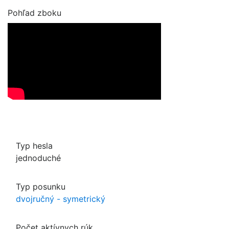
Pohľad zboku
Typ hesla
jednoduché
Typ posunku
dvojručný - symetrický
Počet aktívnych rúk