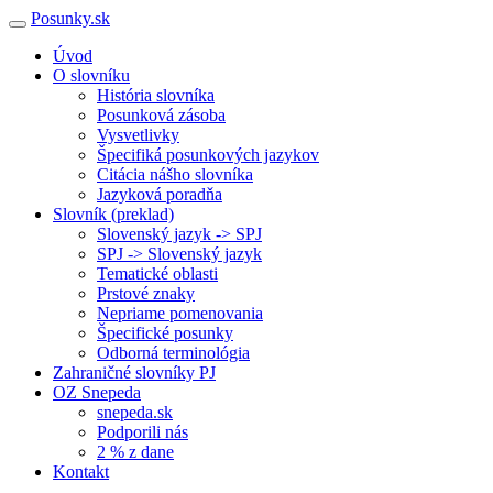
Posunky.sk
Úvod
O slovníku
História slovníka
Posunková zásoba
Vysvetlivky
Špecifiká posunkových jazykov
Citácia nášho slovníka
Jazyková poradňa
Slovník (preklad)
Slovenský jazyk -> SPJ
SPJ -> Slovenský jazyk
Tematické oblasti
Prstové znaky
Nepriame pomenovania
Špecifické posunky
Odborná terminológia
Zahraničné slovníky PJ
OZ Snepeda
snepeda.sk
Podporili nás
2 % z dane
Kontakt