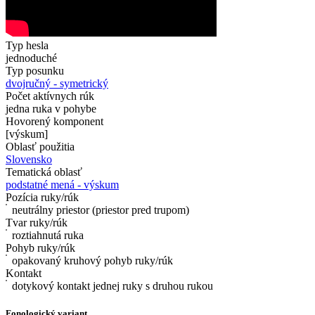
Typ hesla
jednoduché
Typ posunku
dvojručný - symetrický
Počet aktívnych rúk
jedna ruka v pohybe
Hovorený komponent
[výskum]
Oblasť použitia
Slovensko
Tematická oblasť
podstatné mená - výskum
Pozícia ruky/rúk
neutrálny priestor (priestor pred trupom)
Tvar ruky/rúk
roztiahnutá ruka
Pohyb ruky/rúk
opakovaný kruhový pohyb ruky/rúk
Kontakt
dotykový kontakt jednej ruky s druhou rukou
Fonologický variant