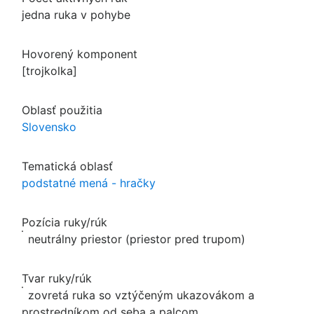
jedna ruka v pohybe
Hovorený komponent
[trojkolka]
Oblasť použitia
Slovensko
Tematická oblasť
podstatné mená - hračky
Pozícia ruky/rúk
neutrálny priestor (priestor pred trupom)
Tvar ruky/rúk
zovretá ruka so vztýčeným ukazovákom a
prostredníkom od seba a palcom