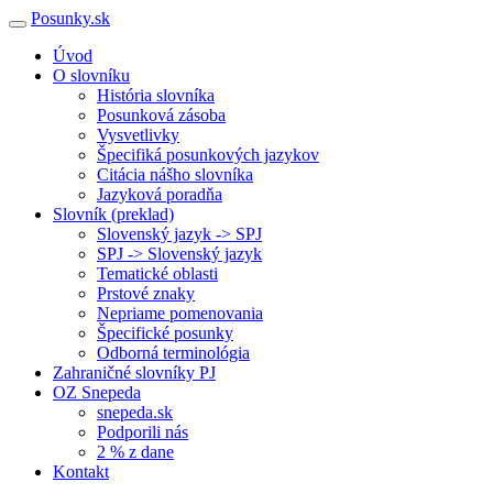
Posunky.sk
Úvod
O slovníku
História slovníka
Posunková zásoba
Vysvetlivky
Špecifiká posunkových jazykov
Citácia nášho slovníka
Jazyková poradňa
Slovník (preklad)
Slovenský jazyk -> SPJ
SPJ -> Slovenský jazyk
Tematické oblasti
Prstové znaky
Nepriame pomenovania
Špecifické posunky
Odborná terminológia
Zahraničné slovníky PJ
OZ Snepeda
snepeda.sk
Podporili nás
2 % z dane
Kontakt