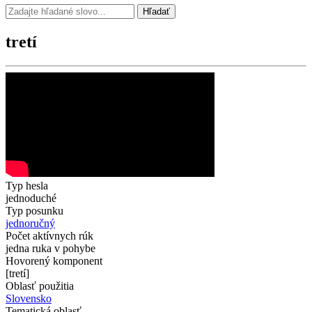
Hľadať
tretí
Typ hesla
jednoduché
Typ posunku
jednoručný
Počet aktívnych rúk
jedna ruka v pohybe
Hovorený komponent
[tretí]
Oblasť použitia
Slovensko
Tematická oblasť