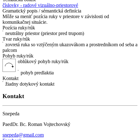
číslovky - radové vizuálno-priestorové
Gramatický popis / sémantická definícia
Môže sa meniť pozícia ruky v priestore v závislosti od
komunikačnej situácie.
Pozícia ruky/rúk
neutrálny priestor (priestor pred trupom)
Tvar ruky/rúk
zovretá ruka so vztýčeným ukazovákom a prostredníkom od seba a
palcom
Pohyb ruky/rúk
oblúkový pohyb ruky/rúk
pohyb predlaktia
Kontakt
žiadny dotykový kontakt
Kontakt
Snepeda
PaedDr. Bc. Roman Vojtechovský
snepeda@gmail.com