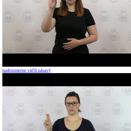
nadrozmerne väčší pásavý