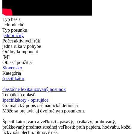
Typ hesla
jednoduché
Typ posunku
jednoručný
Počet aktívnych rúk
jedna ruka v pohybe
Orálny komponent
[M]
Oblasť použitia
Slovensko
Kategória
špecifikátor
čiastočne lexikalizovaný posunok
Tematická oblasť
špecifikátory - opisujúce
Gramatický popis / sémantická definícia
Môže sa prejaviť aj dvojručným posunkom.
Špecifikátor tvaru a veľkosti - pásavý, pásikavý, pruhovaný,
prúžkovaný predmet strednej veľkosti: pruh papiera, hodvábu, kože,
úzky pás plechu, filmový pás.