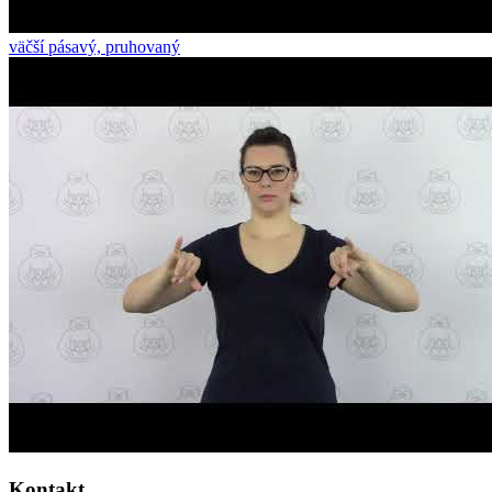
väčší pásavý, pruhovaný
Kontakt