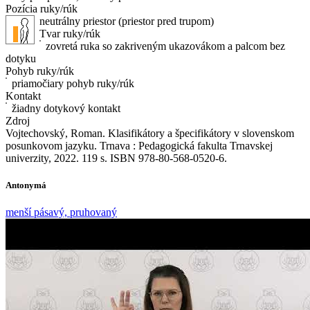
Pozícia ruky/rúk
neutrálny priestor (priestor pred trupom)
Tvar ruky/rúk
zovretá ruka so zakriveným ukazovákom a palcom bez
dotyku
Pohyb ruky/rúk
priamočiary pohyb ruky/rúk
Kontakt
žiadny dotykový kontakt
Zdroj
Vojtechovský, Roman. Klasifikátory a špecifikátory v slovenskom
posunkovom jazyku. Trnava : Pedagogická fakulta Trnavskej
univerzity, 2022. 119 s. ISBN 978-80-568-0520-6.
Antonymá
menší pásavý, pruhovaný