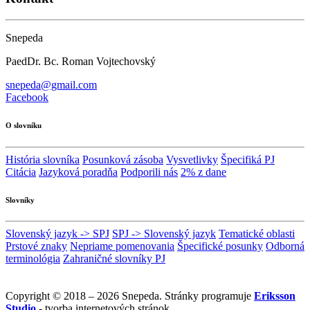
Snepeda
PaedDr. Bc. Roman Vojtechovský
snepeda@gmail.com
Facebook
O slovníku
História slovníka
Posunková zásoba
Vysvetlivky
Špecifiká PJ
Citácia
Jazyková poradňa
Podporili nás
2% z dane
Slovníky
Slovenský jazyk -> SPJ
SPJ -> Slovenský jazyk
Tematické oblasti
Prstové znaky
Nepriame pomenovania
Špecifické posunky
Odborná
terminológia
Zahraničné slovníky PJ
Copyright © 2018 – 2026 Snepeda. Stránky programuje
Eriksson
Studio
- tvorba internetových stránok