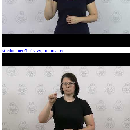
stredne menší pásavý, pruhovaný