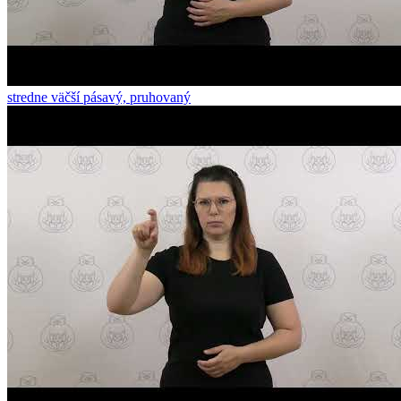
stredne väčší pásavý, pruhovaný