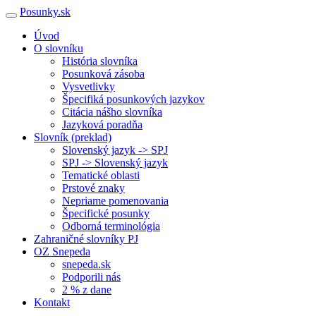
Posunky.sk
Úvod
O slovníku
História slovníka
Posunková zásoba
Vysvetlivky
Špecifiká posunkových jazykov
Citácia nášho slovníka
Jazyková poradňa
Slovník (preklad)
Slovenský jazyk -> SPJ
SPJ -> Slovenský jazyk
Tematické oblasti
Prstové znaky
Nepriame pomenovania
Špecifické posunky
Odborná terminológia
Zahraničné slovníky PJ
OZ Snepeda
snepeda.sk
Podporili nás
2 % z dane
Kontakt