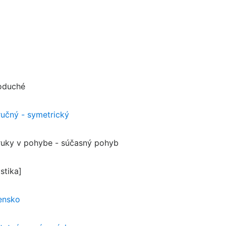
oduché
ručný - symetrický
ruky v pohybe - súčasný pohyb
istika]
ensko