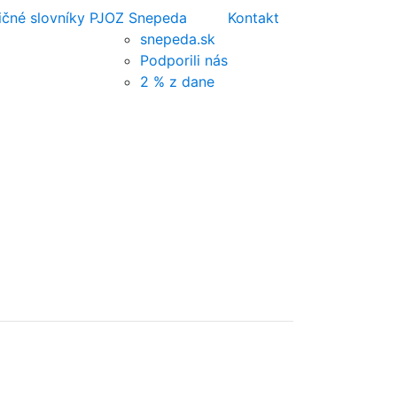
ičné slovníky PJ
OZ Snepeda
Kontakt
snepeda.sk
Podporili nás
2 % z dane