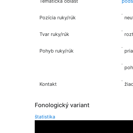
Tematická oblasť
pods
Pozícia ruky/rúk
neu
Tvar ruky/rúk
roz
Pohyb ruky/rúk
pri
poh
Kontakt
žia
Fonologický variant
štatistika