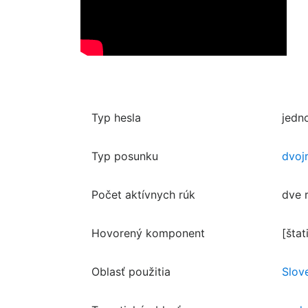
Typ hesla
jedn
Typ posunku
dvoj
Počet aktívnych rúk
dve 
Hovorený komponent
[štat
Oblasť použitia
Slov