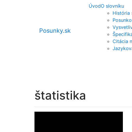
Úvod
O slovníku
História
Posunko
Vysvetli
Posunky.sk
Špecifi
Citácia 
Jazykov
štatistika