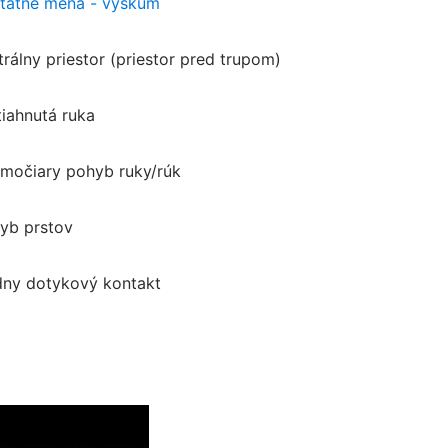
tatné mená - výskum
trálny priestor (priestor pred trupom)
tiahnutá ruka
amočiary pohyb ruky/rúk
yb prstov
dny dotykový kontakt