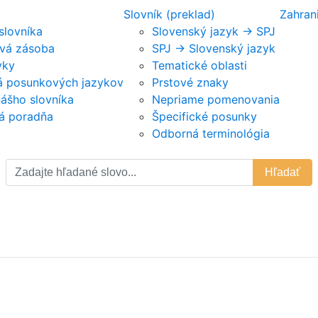
Slovník (preklad)
Zahran
 slovníka
Slovenský jazyk -> SPJ
vá zásoba
SPJ -> Slovenský jazyk
vky
Tematické oblasti
ká posunkových jazykov
Prstové znaky
nášho slovníka
Nepriame pomenovania
á poradňa
Špecifické posunky
Odborná terminológia
Hľadať