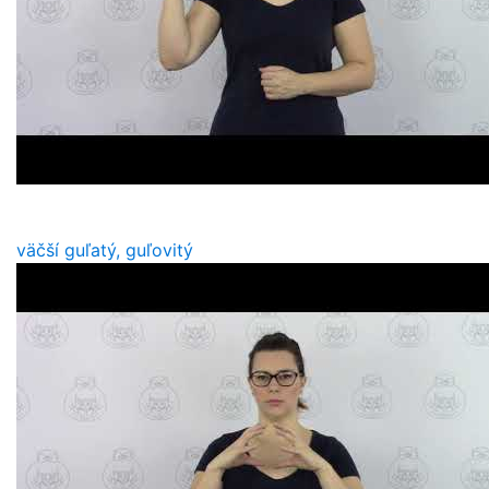
väčší guľatý, guľovitý