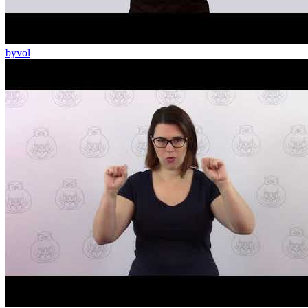
byvol