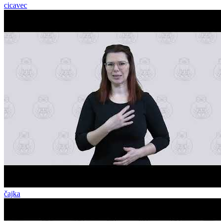
cicavec
čajka