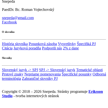
Snepeda
PaedDr. Bc. Roman Vojtechovský
snepeda@gmail.com
Facebook
O slovníku
História slovníka
Posunková zásoba
Vysvetlivky
Špecifiká PJ
Citácia
Jazyková poradňa
Podporili nás
2% z dane
Slovníky
Slovenský jazyk -> SPJ
SPJ -> Slovenský jazyk
Tematické oblasti
Prstové znaky
Nepriame pomenovania
Špecifické posunky
Odborná
terminológia
Zahraničné slovníky PJ
Copyright © 2018 – 2026 Snepeda. Stránky programuje
Eriksson
Studio
- tvorba internetových stránok