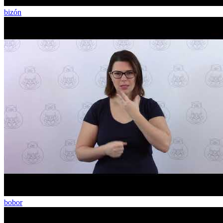
bizón
bobor