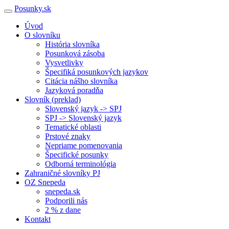
Posunky.sk
Úvod
O slovníku
História slovníka
Posunková zásoba
Vysvetlivky
Špecifiká posunkových jazykov
Citácia nášho slovníka
Jazyková poradňa
Slovník (preklad)
Slovenský jazyk -> SPJ
SPJ -> Slovenský jazyk
Tematické oblasti
Prstové znaky
Nepriame pomenovania
Špecifické posunky
Odborná terminológia
Zahraničné slovníky PJ
OZ Snepeda
snepeda.sk
Podporili nás
2 % z dane
Kontakt