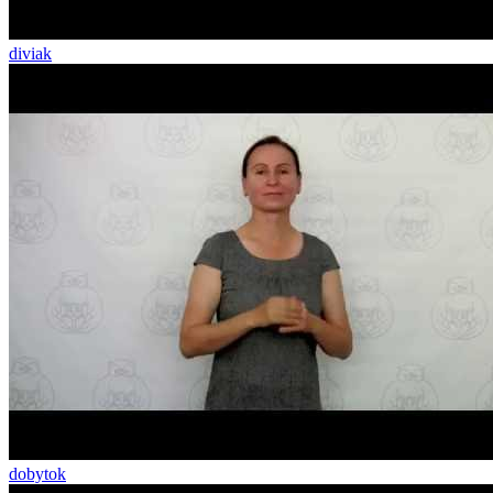
diviak
dobytok