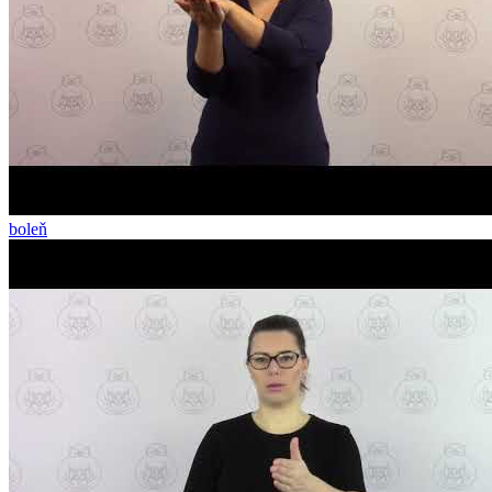
boleň