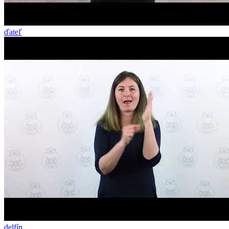
ďateľ
delfín