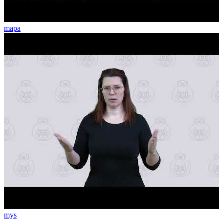
mapa
mys