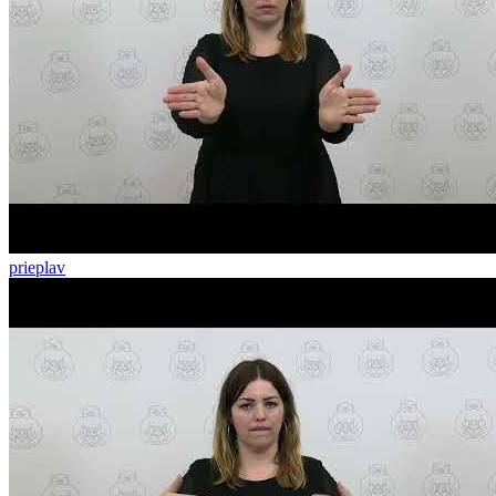
prieplav