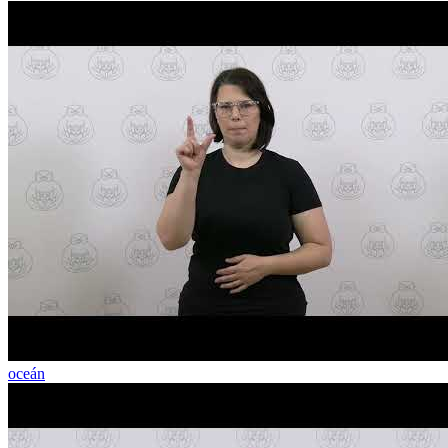
oceán