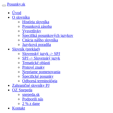
Posunky.sk
Úvod
O slovníku
História slovníka
Posunková zásoba
Vysvetlivky
Špecifiká posunkových jazykov
Citácia nášho slovníka
Jazyková poradňa
Slovník (preklad)
Slovenský jazyk -> SPJ
SPJ -> Slovenský jazyk
Tematické oblasti
Prstové znaky
Nepriame pomenovania
Špecifické posunky
Odborná terminológia
Zahraničné slovníky PJ
OZ Snepeda
snepeda.sk
Podporili nás
2 % z dane
Kontakt