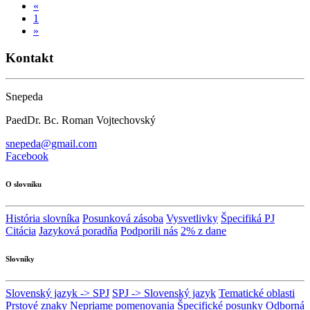
«
1
»
Kontakt
Snepeda
PaedDr. Bc. Roman Vojtechovský
snepeda@gmail.com
Facebook
O slovníku
História slovníka
Posunková zásoba
Vysvetlivky
Špecifiká PJ
Citácia
Jazyková poradňa
Podporili nás
2% z dane
Slovníky
Slovenský jazyk -> SPJ
SPJ -> Slovenský jazyk
Tematické oblasti
Prstové znaky
Nepriame pomenovania
Špecifické posunky
Odborná