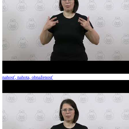
nahosť, nahota, obnaženosť