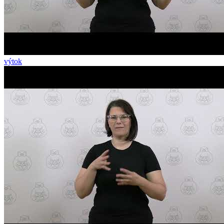
výtok