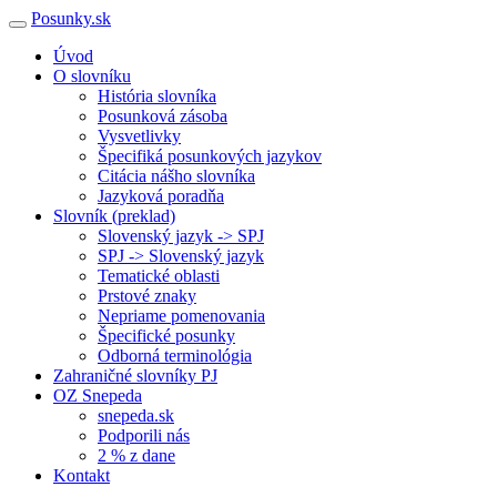
Posunky.sk
Úvod
O slovníku
História slovníka
Posunková zásoba
Vysvetlivky
Špecifiká posunkových jazykov
Citácia nášho slovníka
Jazyková poradňa
Slovník (preklad)
Slovenský jazyk -> SPJ
SPJ -> Slovenský jazyk
Tematické oblasti
Prstové znaky
Nepriame pomenovania
Špecifické posunky
Odborná terminológia
Zahraničné slovníky PJ
OZ Snepeda
snepeda.sk
Podporili nás
2 % z dane
Kontakt