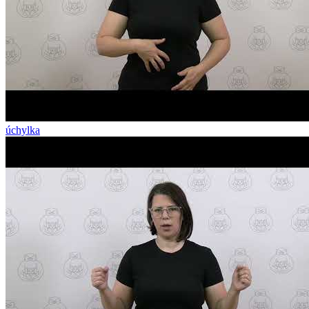
úchylka