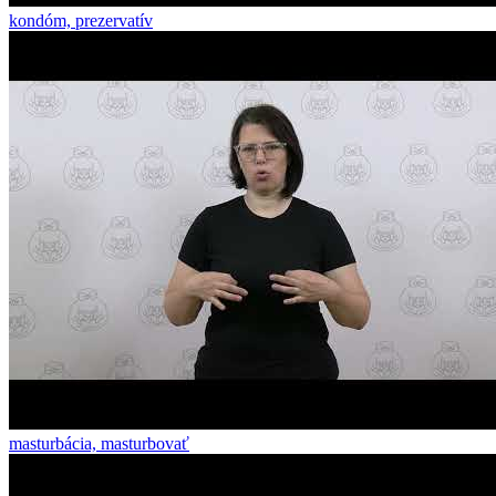
kondóm, prezervatív
masturbácia, masturbovať