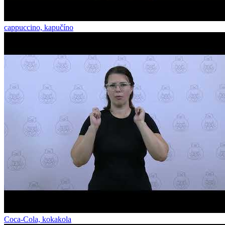
cappuccino, kapučíno
Coca-Cola, kokakola