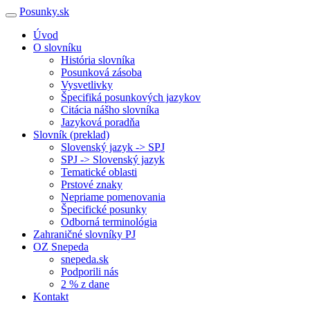
Posunky.sk
Úvod
O slovníku
História slovníka
Posunková zásoba
Vysvetlivky
Špecifiká posunkových jazykov
Citácia nášho slovníka
Jazyková poradňa
Slovník (preklad)
Slovenský jazyk -> SPJ
SPJ -> Slovenský jazyk
Tematické oblasti
Prstové znaky
Nepriame pomenovania
Špecifické posunky
Odborná terminológia
Zahraničné slovníky PJ
OZ Snepeda
snepeda.sk
Podporili nás
2 % z dane
Kontakt