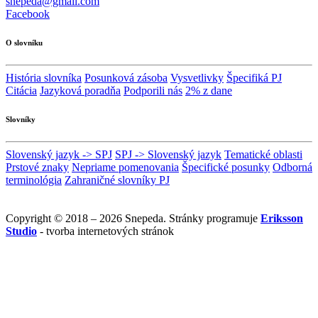
snepeda@gmail.com
Facebook
O slovníku
História slovníka
Posunková zásoba
Vysvetlivky
Špecifiká PJ
Citácia
Jazyková poradňa
Podporili nás
2% z dane
Slovníky
Slovenský jazyk -> SPJ
SPJ -> Slovenský jazyk
Tematické oblasti
Prstové znaky
Nepriame pomenovania
Špecifické posunky
Odborná
terminológia
Zahraničné slovníky PJ
Copyright © 2018 – 2026 Snepeda. Stránky programuje
Eriksson
Studio
- tvorba internetových stránok