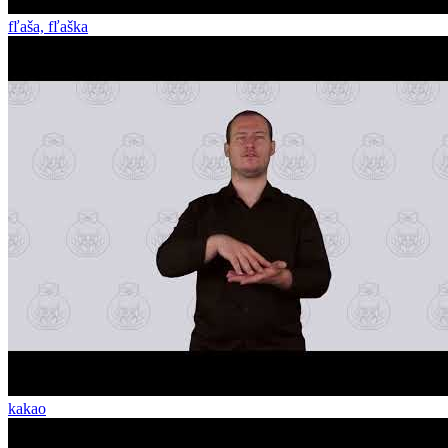
fľaša, fľaška
kakao