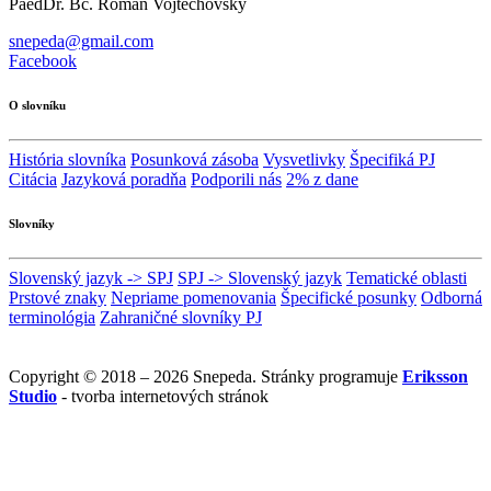
PaedDr. Bc. Roman Vojtechovský
snepeda@gmail.com
Facebook
O slovníku
História slovníka
Posunková zásoba
Vysvetlivky
Špecifiká PJ
Citácia
Jazyková poradňa
Podporili nás
2% z dane
Slovníky
Slovenský jazyk -> SPJ
SPJ -> Slovenský jazyk
Tematické oblasti
Prstové znaky
Nepriame pomenovania
Špecifické posunky
Odborná
terminológia
Zahraničné slovníky PJ
Copyright © 2018 – 2026 Snepeda. Stránky programuje
Eriksson
Studio
- tvorba internetových stránok