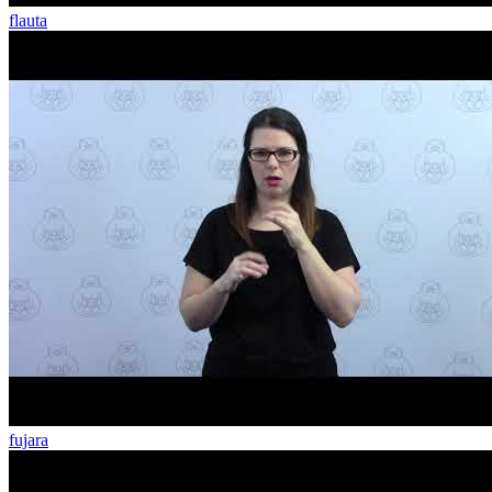
flauta
fujara