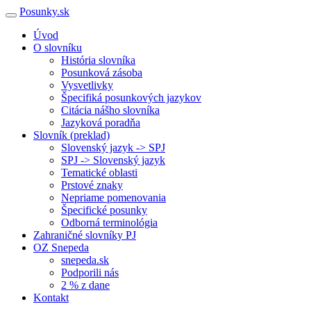
Posunky.sk
Úvod
O slovníku
História slovníka
Posunková zásoba
Vysvetlivky
Špecifiká posunkových jazykov
Citácia nášho slovníka
Jazyková poradňa
Slovník (preklad)
Slovenský jazyk -> SPJ
SPJ -> Slovenský jazyk
Tematické oblasti
Prstové znaky
Nepriame pomenovania
Špecifické posunky
Odborná terminológia
Zahraničné slovníky PJ
OZ Snepeda
snepeda.sk
Podporili nás
2 % z dane
Kontakt