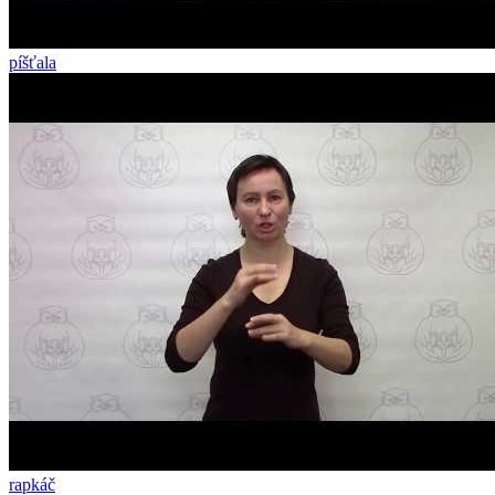
píšťala
rapkáč