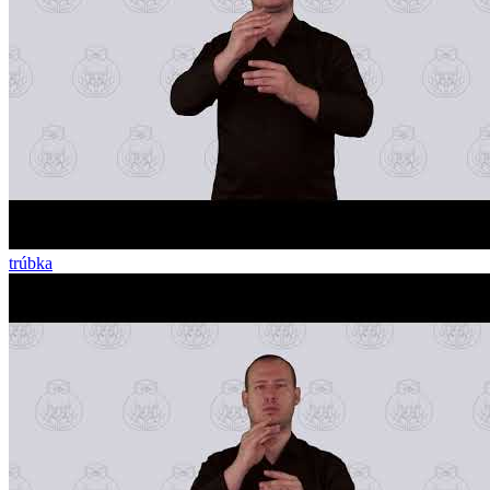
trúbka