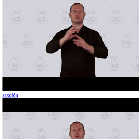
saxofón