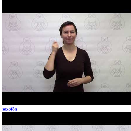
saxofón