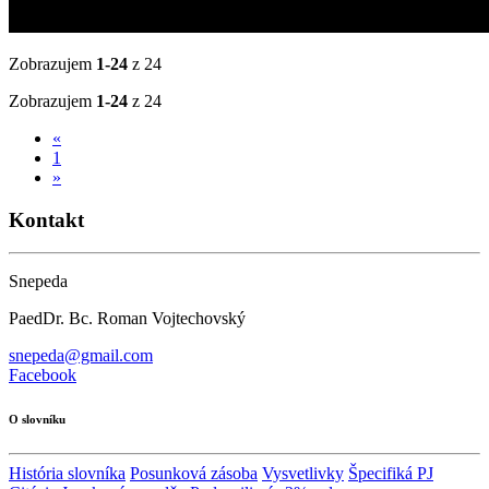
Zobrazujem
1-24
z 24
Zobrazujem
1-24
z 24
«
1
»
Kontakt
Snepeda
PaedDr. Bc. Roman Vojtechovský
snepeda@gmail.com
Facebook
O slovníku
História slovníka
Posunková zásoba
Vysvetlivky
Špecifiká PJ