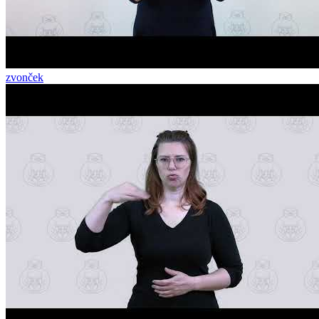
zvonček