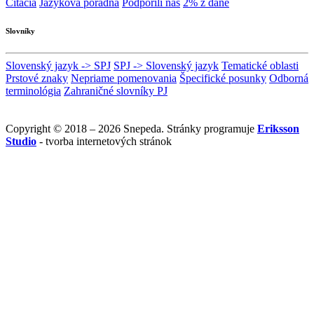
Citácia
Jazyková poradňa
Podporili nás
2% z dane
Slovníky
Slovenský jazyk -> SPJ
SPJ -> Slovenský jazyk
Tematické oblasti
Prstové znaky
Nepriame pomenovania
Špecifické posunky
Odborná
terminológia
Zahraničné slovníky PJ
Copyright © 2018 – 2026 Snepeda. Stránky programuje
Eriksson
Studio
- tvorba internetových stránok