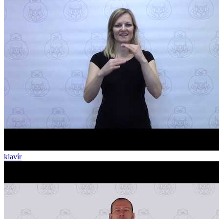
klavír