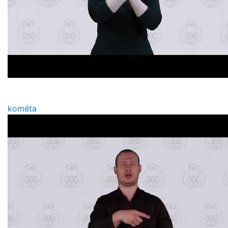
kométa