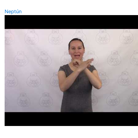
Neptún