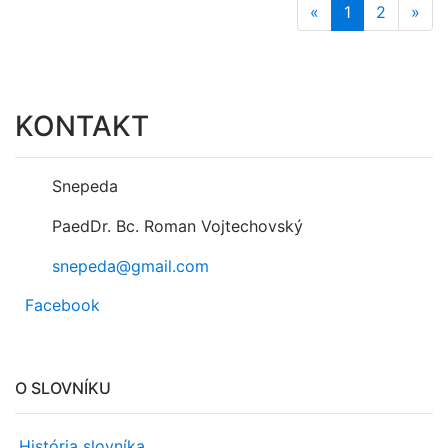
«
1
2
»
KONTAKT
Snepeda
PaedDr. Bc. Roman Vojtechovský
snepeda@gmail.com
Facebook
O SLOVNÍKU
História slovníka