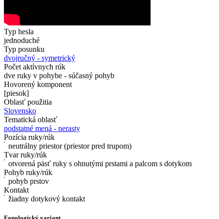
Typ hesla
jednoduché
Typ posunku
dvojručný - symetrický
Počet aktívnych rúk
dve ruky v pohybe - súčasný pohyb
Hovorený komponent
[piesok]
Oblasť použitia
Slovensko
Tematická oblasť
podstatné mená - nerasty
Pozícia ruky/rúk
neutrálny priestor (priestor pred trupom)
Tvar ruky/rúk
otvorená päsť ruky s ohnutými prstami a palcom s dotykom
Pohyb ruky/rúk
pohyb prstov
Kontakt
žiadny dotykový kontakt
Fonologický variant