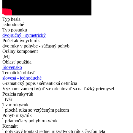
Typ hesla
jednoduché
Typ posunku
dvojručný - symetrický
Počet aktívnych rúk
dve ruky v pohybe - súčasný pohyb
Orálny komponent
[M]
Oblasť použitia
Slovensko
Tematická oblasť
slovesá - jednoduché
Gramatický popis / sémantická definícia
Význam: zamer(iav)ať sa: orientovať sa na ťažký priemysel.
Pozícia ruky/rúk
tvár
Tvar ruky/rúk
plochá ruka so vztýčeným palcom
Pohyb ruky/rúk
priamočiary pohyb ruky/rúk
Kontakt
dotykový kontakt jednej ruky/dvoch rúk s časťou tela