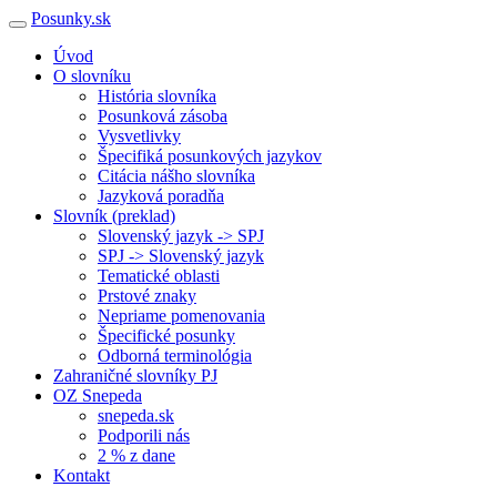
Posunky.sk
Úvod
O slovníku
História slovníka
Posunková zásoba
Vysvetlivky
Špecifiká posunkových jazykov
Citácia nášho slovníka
Jazyková poradňa
Slovník (preklad)
Slovenský jazyk -> SPJ
SPJ -> Slovenský jazyk
Tematické oblasti
Prstové znaky
Nepriame pomenovania
Špecifické posunky
Odborná terminológia
Zahraničné slovníky PJ
OZ Snepeda
snepeda.sk
Podporili nás
2 % z dane
Kontakt