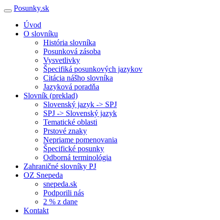
Posunky.sk
Úvod
O slovníku
História slovníka
Posunková zásoba
Vysvetlivky
Špecifiká posunkových jazykov
Citácia nášho slovníka
Jazyková poradňa
Slovník (preklad)
Slovenský jazyk -> SPJ
SPJ -> Slovenský jazyk
Tematické oblasti
Prstové znaky
Nepriame pomenovania
Špecifické posunky
Odborná terminológia
Zahraničné slovníky PJ
OZ Snepeda
snepeda.sk
Podporili nás
2 % z dane
Kontakt