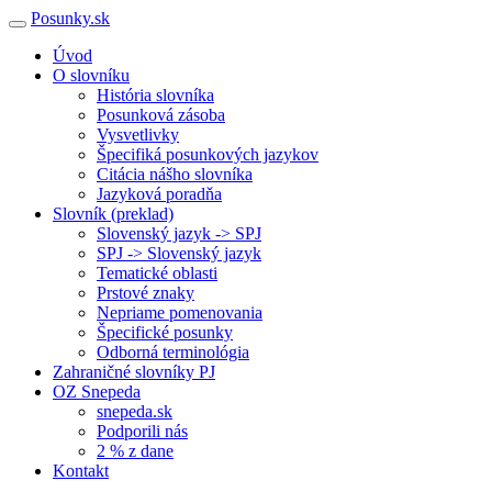
Posunky.sk
Úvod
O slovníku
História slovníka
Posunková zásoba
Vysvetlivky
Špecifiká posunkových jazykov
Citácia nášho slovníka
Jazyková poradňa
Slovník (preklad)
Slovenský jazyk -> SPJ
SPJ -> Slovenský jazyk
Tematické oblasti
Prstové znaky
Nepriame pomenovania
Špecifické posunky
Odborná terminológia
Zahraničné slovníky PJ
OZ Snepeda
snepeda.sk
Podporili nás
2 % z dane
Kontakt