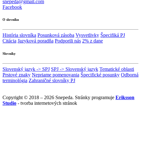
snepeda@gmail.com
Facebook
O slovníku
História slovníka
Posunková zásoba
Vysvetlivky
Špecifiká PJ
Citácia
Jazyková poradňa
Podporili nás
2% z dane
Slovníky
Slovenský jazyk -> SPJ
SPJ -> Slovenský jazyk
Tematické oblasti
Prstové znaky
Nepriame pomenovania
Špecifické posunky
Odborná
terminológia
Zahraničné slovníky PJ
Copyright © 2018 – 2026 Snepeda. Stránky programuje
Eriksson
Studio
- tvorba internetových stránok