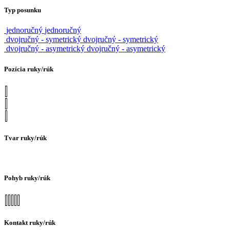
Typ posunku
jednoručný
jednoručný
dvojručný - symetrický
dvojručný - symetrický
dvojručný - asymetrický
dvojručný - asymetrický
Pozícia ruky/rúk
Tvar ruky/rúk
Pohyb ruky/rúk
Kontakt ruky/rúk