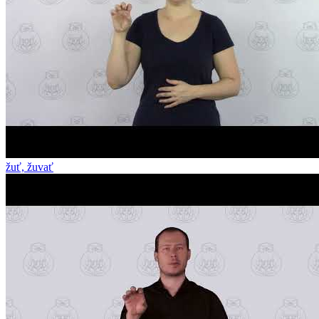
žuť, žuvať