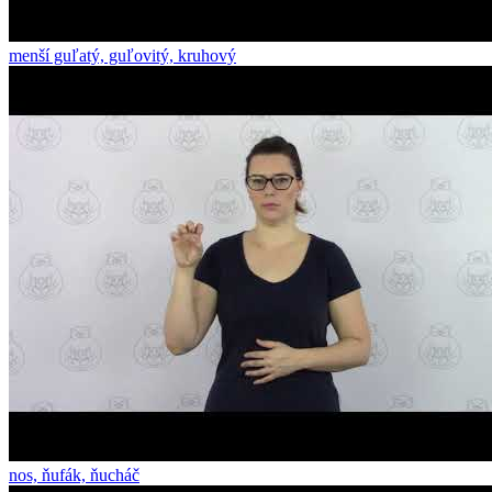
menší guľatý, guľovitý, kruhový
nos, ňufák, ňucháč