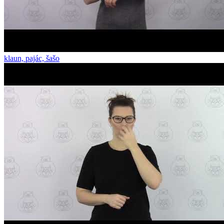
klaun, pajác, šašo