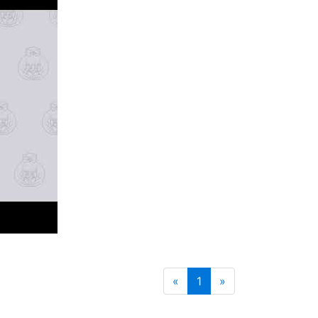
«
1
»