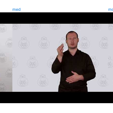
med
m