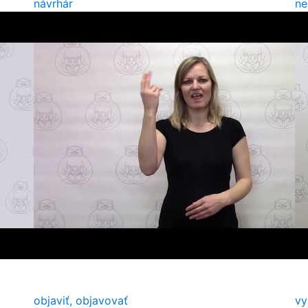
návrhár
ne
objaviť, objavovať
vy