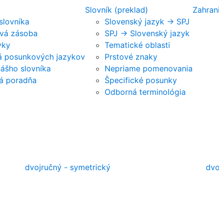
Slovník (preklad)
Zahran
 slovníka
Slovenský jazyk -> SPJ
vá zásoba
SPJ -> Slovenský jazyk
vky
Tematické oblasti
ká posunkových jazykov
Prstové znaky
nášho slovníka
Nepriame pomenovania
á poradňa
Špecifické posunky
Odborná terminológia
dvojručný - symetrický
dvo