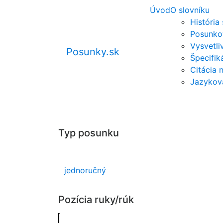
Úvod
O slovníku
História
Posunko
Vysvetli
Posunky.sk
Špecifi
Citácia 
Jazykov
Typ posunku
jednoručný
Pozícia ruky/rúk