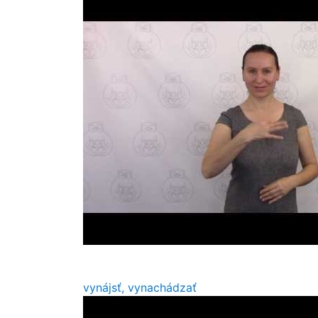
vynájsť, vynachádzať