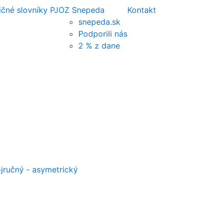
ičné slovníky PJ
OZ Snepeda
Kontakt
snepeda.sk
Podporili nás
2 % z dane
jručný - asymetrický