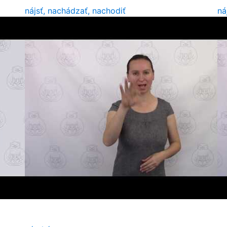
nájsť, nachádzať, nachodiť
ná