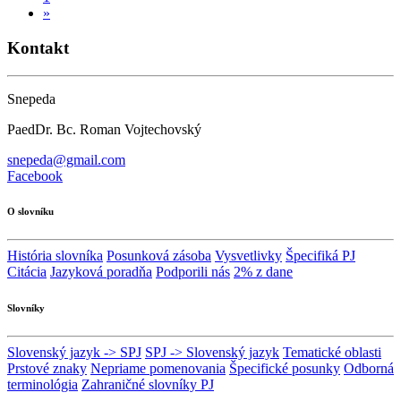
»
Kontakt
Snepeda
PaedDr. Bc. Roman Vojtechovský
snepeda@gmail.com
Facebook
O slovníku
História slovníka
Posunková zásoba
Vysvetlivky
Špecifiká PJ
Citácia
Jazyková poradňa
Podporili nás
2% z dane
Slovníky
Slovenský jazyk -> SPJ
SPJ -> Slovenský jazyk
Tematické oblasti
Prstové znaky
Nepriame pomenovania
Špecifické posunky
Odborná
terminológia
Zahraničné slovníky PJ