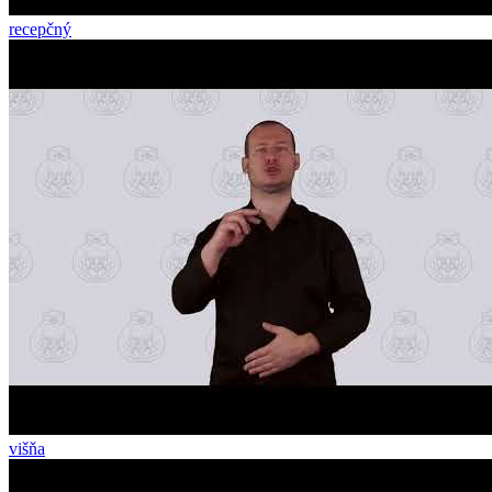
recepčný
višňa