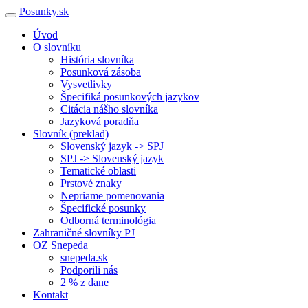
Posunky.sk
Úvod
O slovníku
História slovníka
Posunková zásoba
Vysvetlivky
Špecifiká posunkových jazykov
Citácia nášho slovníka
Jazyková poradňa
Slovník (preklad)
Slovenský jazyk -> SPJ
SPJ -> Slovenský jazyk
Tematické oblasti
Prstové znaky
Nepriame pomenovania
Špecifické posunky
Odborná terminológia
Zahraničné slovníky PJ
OZ Snepeda
snepeda.sk
Podporili nás
2 % z dane
Kontakt