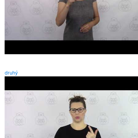
druhý