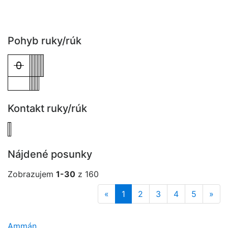
Pohyb ruky/rúk
Kontakt ruky/rúk
Nájdené posunky
Zobrazujem
1-30
z 160
«
1
2
3
4
5
»
Ammán