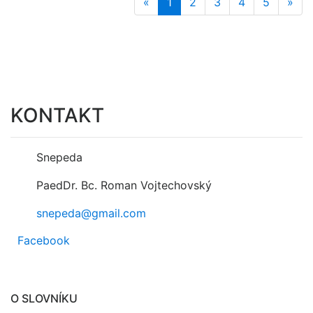
«
1
2
3
4
5
»
KONTAKT
Snepeda
PaedDr. Bc. Roman Vojtechovský
snepeda@gmail.com
Facebook
O SLOVNÍKU