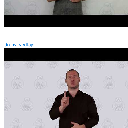
druhý, vedľajší