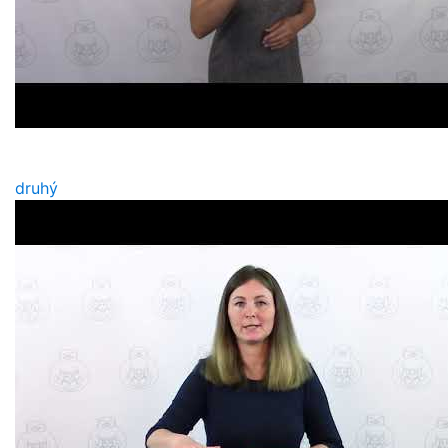
druhý