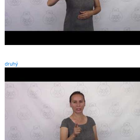
druhý