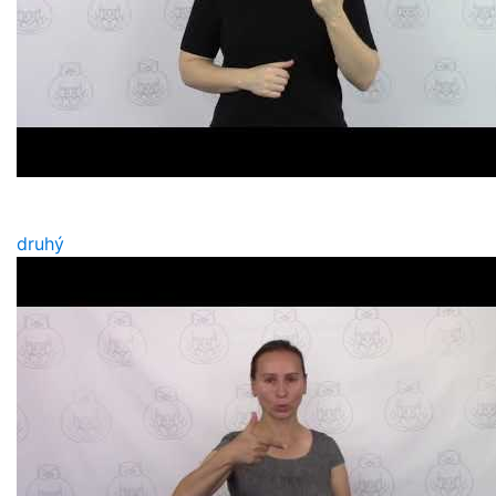
druhý