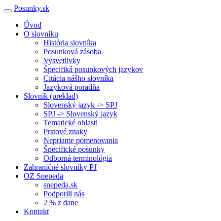
Posunky.sk
Úvod
O slovníku
História slovníka
Posunková zásoba
Vysvetlivky
Špecifiká posunkových jazykov
Citácia nášho slovníka
Jazyková poradňa
Slovník (preklad)
Slovenský jazyk -> SPJ
SPJ -> Slovenský jazyk
Tematické oblasti
Prstové znaky
Nepriame pomenovania
Špecifické posunky
Odborná terminológia
Zahraničné slovníky PJ
OZ Snepeda
snepeda.sk
Podporili nás
2 % z dane
Kontakt