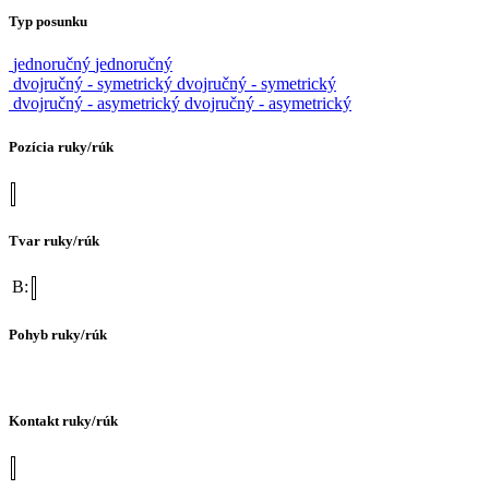
Typ posunku
jednoručný
jednoručný
dvojručný - symetrický
dvojručný - symetrický
dvojručný - asymetrický
dvojručný - asymetrický
Pozícia ruky/rúk
Tvar ruky/rúk
B:
Pohyb ruky/rúk
Kontakt ruky/rúk