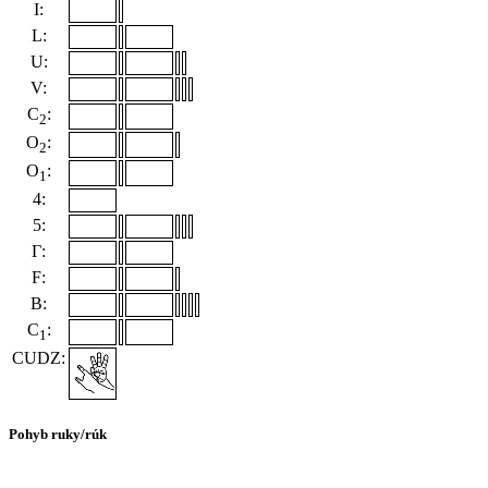
I:
L:
U:
V:
C
:
2
O
:
2
O
:
1
4:
5:
Γ:
F:
B:
C
:
1
CUDZ:
Pohyb ruky/rúk