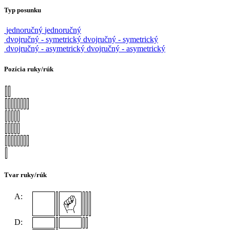
Typ posunku
jednoručný
jednoručný
dvojručný - symetrický
dvojručný - symetrický
dvojručný - asymetrický
dvojručný - asymetrický
Pozícia ruky/rúk
Tvar ruky/rúk
A:
D: