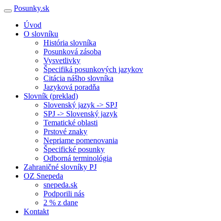
Posunky.sk
Úvod
O slovníku
História slovníka
Posunková zásoba
Vysvetlivky
Špecifiká posunkových jazykov
Citácia nášho slovníka
Jazyková poradňa
Slovník (preklad)
Slovenský jazyk -> SPJ
SPJ -> Slovenský jazyk
Tematické oblasti
Prstové znaky
Nepriame pomenovania
Špecifické posunky
Odborná terminológia
Zahraničné slovníky PJ
OZ Snepeda
snepeda.sk
Podporili nás
2 % z dane
Kontakt