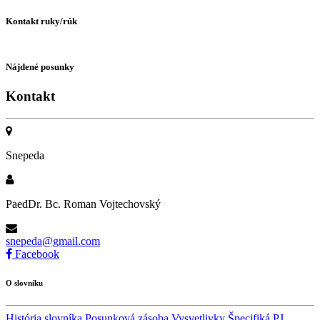
Kontakt ruky/rúk
Nájdené posunky
Kontakt
Snepeda
PaedDr. Bc. Roman Vojtechovský
snepeda@gmail.com
Facebook
O slovníku
História slovníka
Posunková zásoba
Vysvetlivky
Špecifiká PJ