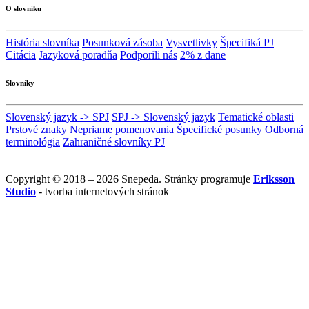
O slovníku
História slovníka
Posunková zásoba
Vysvetlivky
Špecifiká PJ
Citácia
Jazyková poradňa
Podporili nás
2% z dane
Slovníky
Slovenský jazyk -> SPJ
SPJ -> Slovenský jazyk
Tematické oblasti
Prstové znaky
Nepriame pomenovania
Špecifické posunky
Odborná
terminológia
Zahraničné slovníky PJ
Copyright © 2018 – 2026 Snepeda. Stránky programuje
Eriksson
Studio
- tvorba internetových stránok