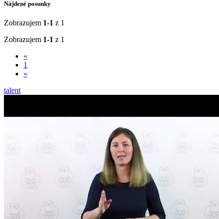
Nájdené posunky
Zobrazujem
1-1
z 1
Zobrazujem
1-1
z 1
«
1
»
talent