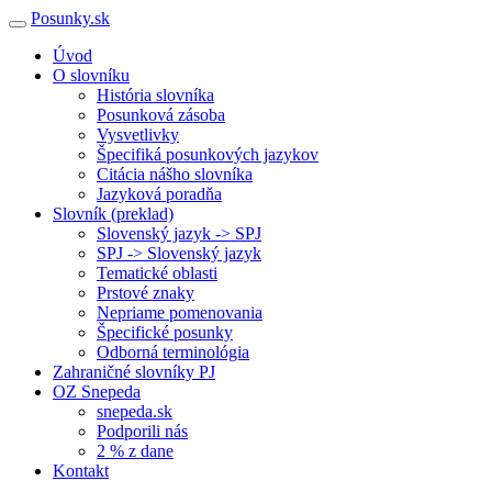
Posunky.sk
Úvod
O slovníku
História slovníka
Posunková zásoba
Vysvetlivky
Špecifiká posunkových jazykov
Citácia nášho slovníka
Jazyková poradňa
Slovník (preklad)
Slovenský jazyk -> SPJ
SPJ -> Slovenský jazyk
Tematické oblasti
Prstové znaky
Nepriame pomenovania
Špecifické posunky
Odborná terminológia
Zahraničné slovníky PJ
OZ Snepeda
snepeda.sk
Podporili nás
2 % z dane
Kontakt